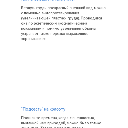
Вернуть груди прекрасный внешний вид можно
с помощью эндопротезирования
(увеличивающей пластики груди). Проводится
она по эстетическим (косметическим)
показаниям и помимо увеличения объема
устраняет также нерезко выраженное
«провисание».
"Подсесть" на красоту
Прошли те времена, когда с внешностью,
выданной нам природой, можно было только
смириться. Теперь у нас есть время и