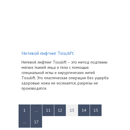
Нитевой лифтинг Tissulift
Нитевой лифтинг Tissulift – это метод подтяжки
мягких тканей лица и тела с помощью
специальной иглы и хирургических нитей
Tissulift. Это пластическая операция без ущерба
здоровью: кожа не иссекается, разрезы не
производятся.
1
...
11
12
13
14
15
...
17