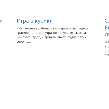
и
Игра в кубики
С
Е
«Нет тяжелее работы, чем стараться выглядеть
красивой с восьми утра до полуночи» сказала
д
Бриджит Бардо, и вряд ли кто-то будет с этим
спорить…
«Б
эт
ре
от