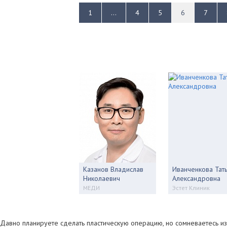
1
...
4
5
6
7
Казанов Владислав
Иванченкова Тат
Николаевич
Александровна
МЕДИ
Эстет Клиник
Давно планируете сделать пластическую операцию, но сомневаетесь из-