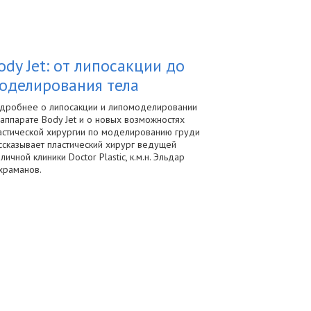
ody Jet: от липосакции до
оделирования тела
дробнее о липосакции и липомоделировании
 аппарате Body Jet и о новых возможностях
астической хирургии по моделированию груди
ссказывает пластический хирург ведущей
оличной клиники Doctor Plastic, к.м.н. Эльдар
храманов.