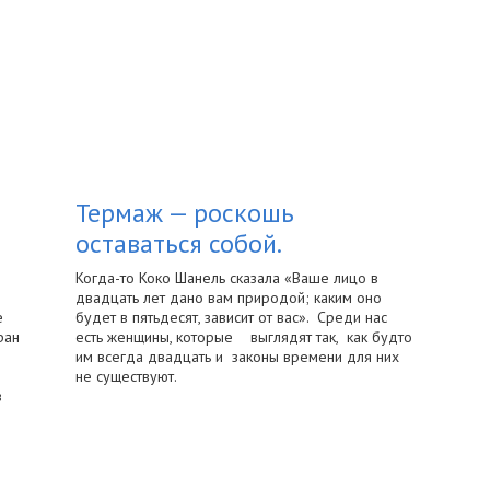
Термаж — роскошь
оставаться собой.
Когда-то Коко Шанель сказала «Ваше лицо в
двадцать лет дано вам природой; каким оно
е
будет в пятьдесят, зависит от вас». Среди нас
ран
есть женщины, которые выглядят так, как будто
им всегда двадцать и законы времени для них
не существуют.
в