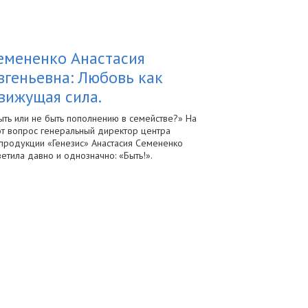
емененко Анастасия
вгеньевна: Любовь как
вижущая сила.
ыть или не быть пополнению в семействе?» На
от вопрос генеральный директор центра
продукции «Генезис» Анастасия Семененко
ветила давно и однозначно: «Быть!».