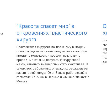
"Красота спасет мир" в
О
откровениях пластического
х
из-
хирурга
Ес
мо
Пластическая хирургия по-прежнему в моде и
хи
остается одним из самых популярных способов
ст
продлить молодость и красоту, подправить
по
природные изъяны, получить фигуру своей
до
мечты, изменить внешность и стать счастливее. О
самых востребованных операциях рассказывает
пластический хирург Олег Баниж, работающий в
госпитале Св. Анны в Париже и клинике "Ланцет" в
Москве.