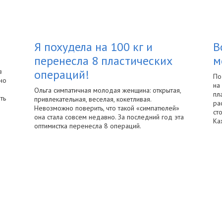
Я похудела на 100 кг и
B
перенесла 8 пластических
м
в
операций!
По
но
на
е
Ольга симпатичная молодая женщина: открытая,
пл
ть
привлекательная, веселая, кокетливая.
ра
Невозможно поверить, что такой «симпатюлей»
ст
она стала совсем недавно. За последний год эта
Ка
оптимистка перенесла 8 операций.