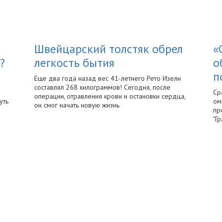
Швейцарский толстяк обрел
«
?
легкость бытия
о
п
Еще два года назад вес 41-летнего Рето Изели
составлял 268 килограммов! Сегодня, после
Ср
операции, отравления крови и остановки сердца,
уть
ом
он смог начать новую жизнь
пр
"Г