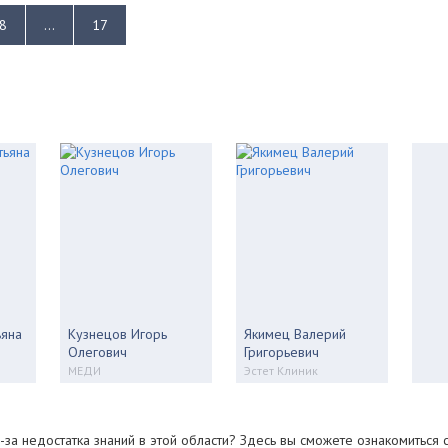
8
...
17
ьяна
Кузнецов Игорь
Якимец Валерий
Олегович
Григорьевич
МЕДИ
Эстет Клиник
за недостатка знаний в этой области? Здесь вы сможете ознакомиться 