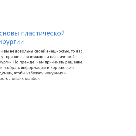
сновы пластической
ирургии
ли вы недовольны своей внешностью, то вас
гут привлечь возможности пластической
рургии. Но прежде, чем принимать решение,
оит собрать информацию и хорошенько
думать, чтобы избежать ненужных и
рогостоящих ошибок.