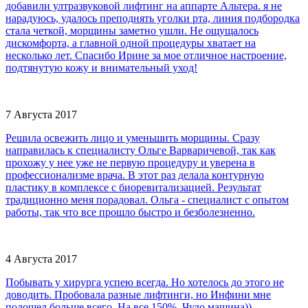
добавили ултразвуковой лифтинг на аппарте Альтера. я не
нарадуюсь, удалось преподнять уголки рта, линия подбородка
стала четкой, морщины заметно ушли. Не ощущалось
дискомфорта, а главной одной процедуры хватает на
несколько лет. Спасибо Ирине за мое отличное настроение,
подтянутую кожу и внимательный уход!
7 Августа 2017
Решила освежить лицо и уменьшить морщины. Сразу
направилась к специалисту Ольге Варваричевой, так как
прохожу у нее уже не первую процедуру и уверена в
профессионализме врача. В этот раз делала контурную
пластику в комплексе с биоревитализацией. Результат
традиционно меня порадовал. Ольга - специалист с опытом
работы, так что все прошло быстро и безболезненно.
4 Августа 2017
Побывать у хирурга успею всегда. Но хотелось до этого не
доводить. Пробовала разные лифтинги, но Инфини мне
подошел больше всего. На все 150%. Чудо машина))