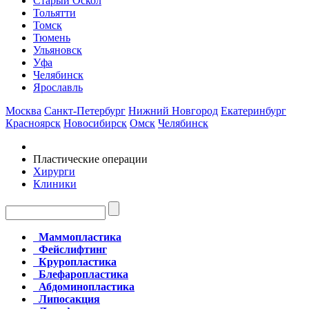
Старый Оскол
Тольятти
Томск
Тюмень
Ульяновск
Уфа
Челябинск
Ярославль
Москва
Санкт-Петербург
Нижний Новгород
Екатеринбург
Красноярск
Новосибирск
Омск
Челябинск
Пластические операции
Хирурги
Клиники
Маммопластика
Фейслифтинг
Круропластика
Блефаропластика
Абдоминопластика
Липосакция