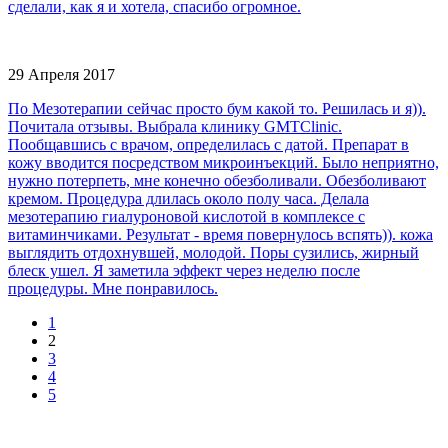
сделали, как я и хотела, спасибо огромное.
29 Апреля 2017
По Мезотерапии сейчас просто бум какой то. Решилась и я)).
Почитала отзывы. Выбрала клинику GMTClinic.
Пообщавшись с врачом, определилась с датой. Препарат в
кожу вводится посредством микроинъекций. Было неприятно,
нужно потерпеть, мне конечно обезболивали. Обезболивают
кремом. Процедура длилась около полу часа. Делала
мезотерапию гиалуроновой кислотой в комплексе с
витаминчиками. Результат - время повернулось вспять)). кожа
выглядить отдохнувшей, молодой. Поры сузились, жирный
блеск ушел. Я заметила эффект через неделю после
процедуры. Мне понравилось.
1
2
3
4
5