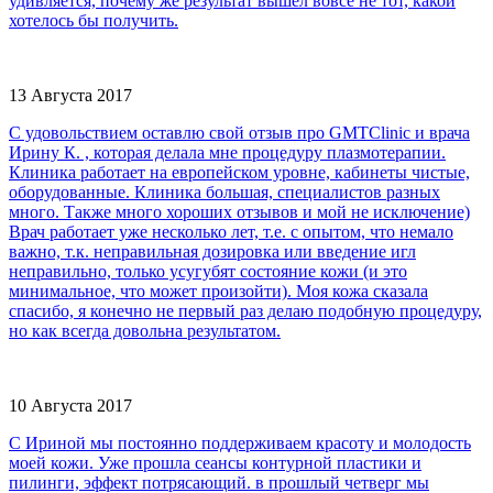
удивляется, почему же результат вышел вовсе не тот, какой
хотелось бы получить.
13 Августа 2017
С удовольствием оставлю свой отзыв про GMTClinic и врача
Ирину К. , которая делала мне процедуру плазмотерапии.
Клиника работает на европейском уровне, кабинеты чистые,
оборудованные. Клиника большая, специалистов разных
много. Также много хороших отзывов и мой не исключение)
Врач работает уже несколько лет, т.е. с опытом, что немало
важно, т.к. неправильная дозировка или введение игл
неправильно, только усугубят состояние кожи (и это
минимальное, что может произойти). Моя кожа сказала
спасибо, я конечно не первый раз делаю подобную процедуру,
но как всегда довольна результатом.
10 Августа 2017
С Ириной мы постоянно поддерживаем красоту и молодость
моей кожи. Уже прошла сеансы контурной пластики и
пилинги, эффект потрясающий. в прошлый четверг мы