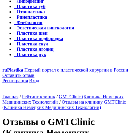
Липофилинг
Пластика губ
Отопластика
Ринопластика
Флебология
Эстетическая гинекология
Пластика шеи
Пластика подбородка
Пластика скул
Пластика ягодиц
Пластика рук
ru
Plastika
Первый портал о пластической хирургии в России
Оставить отзыв
Регистрация
Вход
Главная
/
Рейтинг клиник
/
GMTClinic (Клиника Немецких
Медицинских Технологий)
/
Отзывы на клинику GMTClinic
(Клиника Немецких Медицинских Технологий)
Отзывы о GMTClinic
(Клиника Немецких