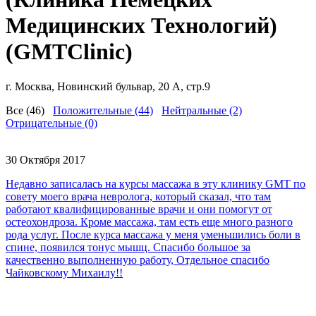
Медицинских Технологий)
(GMTClinic)
г. Москва, Новинский бульвар, 20 А, стр.9
Все (46)
Положительные (44)
Нейтральные (2)
Отрицательные (0)
30 Октября 2017
Недавно записалась на курсы массажа в эту клинику GMT по
совету моего врача невролога, который сказал, что там
работают квалифицированные врачи и они помогут от
остеохондроза. Кроме массажа, там есть еще много разного
рода услуг. После курса массажа у меня уменьшились боли в
спине, появился тонус мышц. Спасибо большое за
качественно выполненную работу, Отдельное спасибо
Чайковскому Михаилу!!