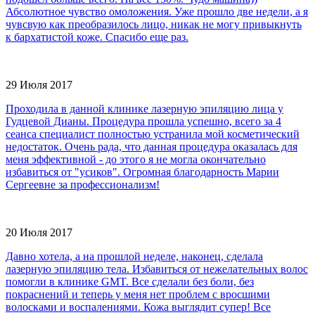
Абсолютное чувство омоложения. Уже прошло две недели, а я
чувсвую как преобразилось лицо, никак не могу привыкнуть
к бархатистой коже. Спасибо еще раз.
29 Июля 2017
Проходила в данной клинике лазерную эпиляцию лица у
Гудцевой Дианы. Процедура прошла успешно, всего за 4
сеанса специалист полностью устранила мой косметический
недостаток. Очень рада, что данная процедура оказалась для
меня эффективной - до этого я не могла окончательно
избавиться от "усиков". Огромная благодарность Марии
Сергеевне за профессионализм!
20 Июля 2017
Давно хотела, а на прошлой неделе, наконец, сделала
лазерную эпиляцию тела. Избавиться от нежелательных волос
помогли в клинике GMT. Все сделали без боли, без
покраснений и теперь у меня нет проблем с вросшими
волосками и воспалениями. Кожа выглядит супер! Все