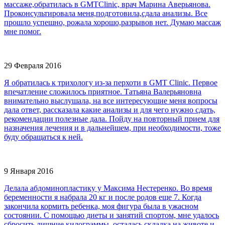
массаже,обратилась в GMTClinic, врач Марина Аверьянова.
Проконсультировала меня,подготовила,сдала анализы. Все
прошло успешно, рожала хорошо,разрывов нет. Думаю массаж
мне помог.
29 Февраля 2016
Я обратилась к трихологу из-за перхоти в GMT Clinic. Первое
впечатление сложилось приятное. Татьяна Валерьяновна
внимательно выслушала, на все интересующие меня вопросы
дала ответ, рассказала какие анализы и для чего нужно сдать,
рекомендации полезные дала. Пойду на повторный прием для
назначения лечения и в дальнейшем, при необходимости, тоже
буду обращаться к ней.
9 Января 2016
Делала абдоминопластику у Максима Нестеренко. Во время
беременности я набрала 20 кг и после родов еще 7. Когда
закончила кормить ребенка, моя фигура была в ужасном
состоянии. С помощью диеты и занятий спортом, мне удалось
сбросить лишние килограммы, осталась складка на животе и