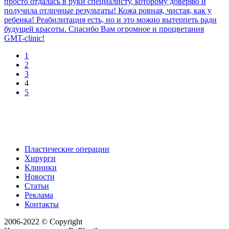
просто отдалась в руки специалисту, которому доверяю и
получила отличные результаты! Кожа ровная, чистая, как у
ребенка! Реабилитация есть, но и это можно вытерпеть ради
будущей красоты. Спасибо Вам огромное и процветания
GMT-clinic!
1
2
3
4
5
Пластические операции
Хирурги
Клиники
Новости
Статьи
Реклама
Контакты
2006-2022 © Copyright