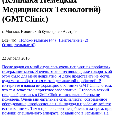
Медицинских Технологий)
(GMTClinic)
г. Москва, Новинский бульвар, 20 А, стр.9
Все (46)
Положительные (44)
Нейтральные (2)
Отрицательные (0)
22 Апреля 2016
После родов со мной случилась очень неприятная проблема -
недержание мочи. Я очень этого стеснялась, даже говорить об
этом было для меня неприятно. Я даже представить не могла,
куда можно обратиться с этой деликатной проблемой. В
интернете я нашла информацию о клинике GMT Clinic, о том,
что там лечат это неприятное заболевание. Отбросив всякий
стыд я обратилась в GMT Clinic и нисколько об этом не
пожалела. Очень внимательные специалисты, современное
оборудование, профессиональный подход к проблеме, всё это
есть в клинике. Там я прошла лечение эрбиевым лазером, при
помощи специального аппарата, созданного в Германии. На