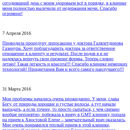
сегодняшний день с моим здоровьем всё в порядке, в клинике
меня полностью вылечили от недержания мочи. Спасибо
огромное!
7 Апреля 2016
Проводила процедуру липосакции у доктора Галялетдинова
Газинура. Хочу поблагодарить доктора за ответственное
отношение к клиенту и результат. После родов я и не
надеялась вернуть свои прежние формы. Теперь словно
летаю! Такая легкость и красота!!! Спасибо клинике немецких
технологий! Процветания Вам и всего самого наилучшего!!!
31 Марта 2016
Мои проблемы начались очень неожиданно. У меня, слава
Богу, от природы хорошие и густые волосы, а тут начали
выпадать, а если точнее, то просто сыпаться, с чем связано
вообще непонятно, побежала к врачу в GMT клинику, попала
на прием к Хвостовой Елене – замечательный врач оказалась.
Мне очень понравился теплый прием в этой клинике,