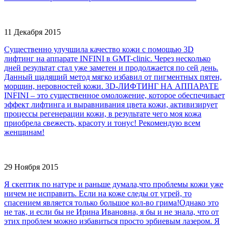
11 Декабря 2015
Существенно улучшила качество кожи с помощью 3D
лифтинг на аппарате INFINI в GMT-clinic. Через несколько
дней результат стал уже заметен и продолжается по сей день.
Данный щадящий метод мягко избавил от пигментных пятен,
морщин, неровностей кожи. 3D-ЛИФТИНГ НА АППАРАТЕ
INFINI – это существенное омоложение, которое обеспечивает
эффект лифтинга и выравнивания цвета кожи, активизирует
процессы регенерации кожи, в результате чего моя кожа
приобрела свежесть, красоту и тонус! Рекомендую всем
женщинам!
29 Ноября 2015
Я скептик по натуре и раньше думала,что проблемы кожи уже
ничем не исправить. Если на коже следы от угрей, то
спасением является только большое кол-во грима!Однако это
не так, и если бы не Ирина Ивановна, я бы и не знала, что от
этих проблем можно избавиться просто эрбиевым лазером. Я