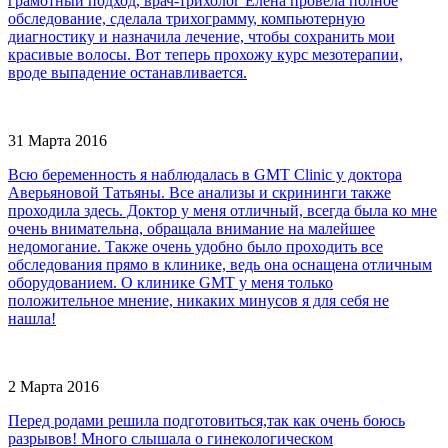
грамотный подход, врач-трихолог Елена провела полное
обследование, сделала трихограмму, компьютерную
диагностику и назначила лечение, чтобы сохранить мои
красивые волосы. Вот теперь прохожу курс мезотерапии,
вроде выпадение останавливается.
31 Марта 2016
Всю беременность я наблюдалась в GMT Clinic у доктора
Аверьяновой Татьяны. Все анализы и скрининги также
проходила здесь. Доктор у меня отличный, всегда была ко мне
очень внимательна, обращала внимание на малейшее
недомогание. Также очень удобно было проходить все
обследования прямо в клинике, ведь она оснащена отличным
оборудованием. О клинике GMT у меня только
положительное мнение, никаких минусов я для себя не
нашла!
2 Марта 2016
Перед родами решила подготовиться,так как очень боюсь
разрывов! Много слышала о гинекологическом