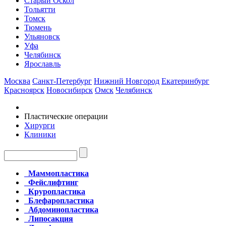
Старый Оскол
Тольятти
Томск
Тюмень
Ульяновск
Уфа
Челябинск
Ярославль
Москва
Санкт-Петербург
Нижний Новгород
Екатеринбург
Красноярск
Новосибирск
Омск
Челябинск
Пластические операции
Хирурги
Клиники
Маммопластика
Фейслифтинг
Круропластика
Блефаропластика
Абдоминопластика
Липосакция