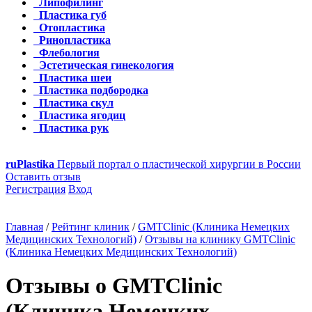
Липофилинг
Пластика губ
Отопластика
Ринопластика
Флебология
Эстетическая гинекология
Пластика шеи
Пластика подбородка
Пластика скул
Пластика ягодиц
Пластика рук
ru
Plastika
Первый портал о пластической хирургии в России
Оставить отзыв
Регистрация
Вход
Главная
/
Рейтинг клиник
/
GMTClinic (Клиника Немецких
Медицинских Технологий)
/
Отзывы на клинику GMTClinic
(Клиника Немецких Медицинских Технологий)
Отзывы о GMTClinic
(Клиника Немецких