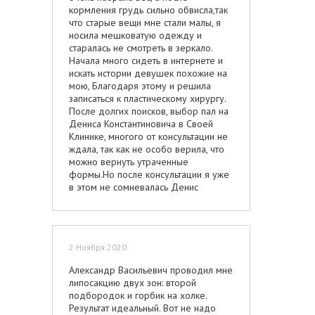
Вторые сутки – первый день дома и
кормления грудь сильно обвисла,так
рядом с близкими плюс новая Я и
что старые вещи мне стали малы, я
столько классных эмоций – тоже
носила мешковатую одежду и
жаловаться на боль не пришлось. На
старалась не смотреть в зеркало.
3-й день было тяжело, он был каким-
Начала много сидеть в интернете и
то переломным, хотелось встать, но
искать истории девушек похожие на
все ещё больно, лежать уставала, все
мою, Благодаря этому и решила
затекало. Но я думала уже о
записаться к пластическому хирургу.
перевязке, приехала в клинику на
После долгих поисков, выбор пал на
перевязку к своему доктору с таким
Дениса Константиновича в Своей
радостным победным чувством. Все
Клинике, многого от консультации не
чудесно и потрясающе просто! Швы
ждала, так как не особо верила, что
тонюсенькие и ровненькие, грудь
можно вернуть утраченные
очень хорошенькая, девичья и такая
формы.Но после консультации я уже
упругая, красивая форма, секси…
в этом не сомневалась Денис
Доктор Сергей Александрович очень
Константинович все подробно
вежливый и очень понимающе
рассказал и про операцию и как я
относится к мнению пациента. Когда я
буду выглядеть после, и я
пришла к нему на консультацию, мне
согласилась, и не зря, Денис
самой некоторые мои мысли
2 Ноября 2020
Константинович сделал, на мой
казались, что это дикость, и что я хочу
взгляд, невозможное, он не только
объяснить это - никто не поймёт. А
Александр Васильевич проводил мне
вернул мне мою фигуру, но и сделал
доктор Сергей Александрович со
липосакцию двух зон: второй
ее лучше. Спасибо большое, ВЫ
всей тактичностью и
подбородок и горбик на холке.
вернули мне радость к жизни, теперь
профессиональным знанием
Результат идеальный. Вот не надо
я наконец-то снова могу покупать