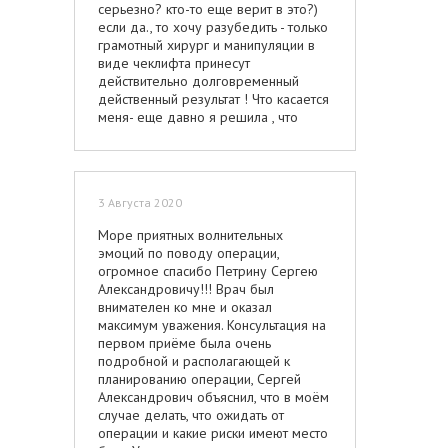
серьезно? кто-то еще верит в это?)
если да., то хочу разубедить - только
грамотный хирург и манипуляции в
виде чеклифта принесут
действительно долговременный
действенный результат ! Что касается
меня- еще давно я решила , что
буду делать подтяжку.., нооооо как
только найду лучшего специалиста! В
итоге - клинику выбирала по
рекомендации, просто так побоялась
3 Августа 2020
бы пойти. Мне очень повезло с
хирургом- Игорем Анатольевичем
Море приятных волнительных
Белым! Консультация у доктора
эмоций по поводу операции,
Белого прошла очень
огромное спасибо Петрину Сергею
профессионально и душевно. Он всё
Александровичу!!! Врач был
подробно объяснил про операцию и
внимателен ко мне и оказал
поддержал морально. Операция
максимум уважения. Консультация на
прошла быстро, комфортно … на
первом приёме была очень
следующий день уже меня отпустили
подробной и располагающей к
домой. Прошёл месяц, а швы уже
планированию операции, Сергей
еле заметно, они стали бледно-
Александрович объяснил, что в моём
розовые, чувствую себя
случае делать, что ожидать от
великолепно…результат -
операции и какие риски имеют место
сногсшибательный., отметили