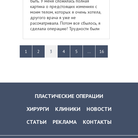
быть. У меня сложилась полная
абсолютно все! Я не нарадуюсь …это
картина о предстоящих измениях с
просто счастье какое-то!
моим телом, которых я очень хотела,
другого врача я уже не
рассматривала. Потом все сбылось, я
сделала операцию! Трудности были
в том, что грудь в течение первых
двух месяцев после операции была
твердой, но на 4-й месяц стала
совсем мягкой, сейчас она выглядит
1
2
3
4
5
...
16
очень даже натурально и
вписывается размером и изящными
изгибами по фигуре. Жалоб нет
ПЛАСТИЧЕСКИЕ ОПЕРАЦИИ
ХИРУРГИ
КЛИНИКИ
НОВОСТИ
СТАТЬИ
РЕКЛАМА
КОНТАКТЫ