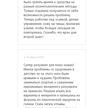
выслушал меня и предложил
было тратить время и средства на
себе любые вещи и красоваться
наиболее подходящий вид груди.
разные косметологические методы.
перед зеркалом!
Очень рекомендую его как
Только отдаляла получается от себя
грамотного неравнодушного
возможность решить проблему.
хирурга, который берется за вас с
Теперь работаю над осанкой, делаю
большой ответственностью.
упражнения, хожу на танцы, прилагаю
усилия, чтобы больше ситуация не
повторилась. Спасибо, что врач дал
второй шанс!
1 Ноября 2020
Супер результат для моих ножек!
Имела проблемы со здоровьем в
детстве, из-за этого ноги были
кривыми и худыми. Пробовала
заниматься спортом, к сожалению
максимально желаемого результата
не принесло. Решила искать все
варианты в интернете и наткнулась на
форумы по пластической хирургии на
голени. Стала читать отзывы,