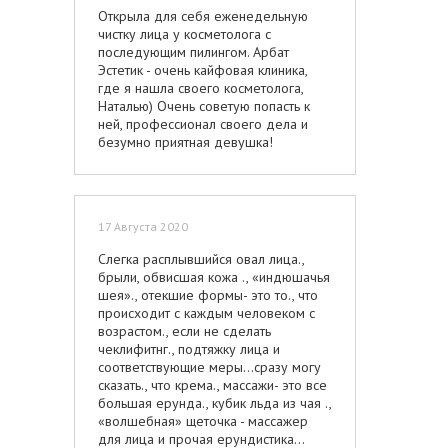
принимает мой врач .
Открыла для себя еженедельную
чистку лица у косметолога с
последующим пилингом. Арбат
Эстетик - очень кайфовая клиника,
где я нашла своего косметолога,
Наталью) Очень советую попасть к
ней, профессионал своего дела и
безумно приятная девушка!
17 Августа 2020
Слегка расплывшийся овал лица.,
брыли, обвисшая кожа ., «индюшачья
шея»., отекшие формы- это то., что
происходит с каждым человеком с
возрастом., если не сделать
чеклифитнг., подтяжку лица и
соответствующие меры…сразу могу
сказать., что крема., массажи- это все
большая ерунда., кубик льда из чая .,
«волшебная» щеточка - массажер
для лица и прочая ерундистика…