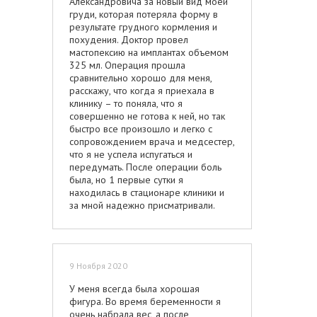
Александровича за новый вид моей
груди, которая потеряла форму в
результате грудного кормления и
похудения. Доктор провел
мастопексию на имплантах объемом
325 мл. Операция прошла
сравнительно хорошо для меня,
расскажу, что когда я приехала в
клинику – то поняла, что я
совершенно не готова к ней, но так
быстро все произошло и легко с
сопровождением врача и медсестер,
что я не успела испугаться и
передумать. После операции боль
была, но 1 первые сутки я
находилась в стационаре клиники и
за мной надежно присматривали.
Медсестра подходила каждый час,
приносила мне еду, у меня всегда
была вода, давала обезболивающее,
помогала привставать, поднять-
9 Ноября 2020
опустить кровать и просто говорила
со мной, а ещё к меня была кнопка
У меня всегда была хорошая
вызова на всякий случай, поэтому
фигура. Во время беременности я
боль отходила на второй план.
очень набрала вес, а после