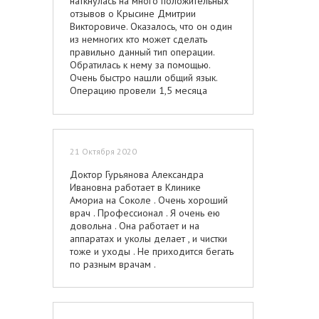
наткнулась на много положительных
отзывов о Крысине Дмитрии
Викторовиче. Оказалось, что он один
из немногих кто может сделать
правильно данный тип операции.
Обратилась к нему за помощью.
Очень быстро нашли общий язык.
Операцию провели 1,5 месяца
назад. Фото через 2 неделе после
операции. Через 6 месяцев
пространство между голенями
должно сомкнутся - так сказал
21 Октября 2020
Дмитрий Викторович, тем самым
изменится форма ноги и кривизна
Доктор Гурьянова Александра
исчезнет. Имплант симметричный 75
Ивановна работает в Клинике
мл, идеально под мои голени.
Амориа на Соколе . Очень хороший
Пропорции соблюдены прекрасно.
врач . Профессионал . Я очень ею
Результат идеальный. Спасибо
довольна . Она работает и на
большое!
аппаратах и уколы делает , и чистки
тоже и уходы . Не приходится бегать
по разным врачам .