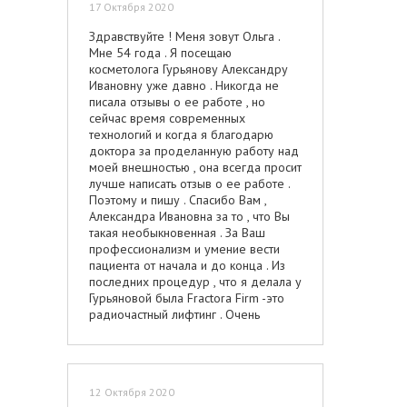
17 Октября 2020
Здравствуйте ! Меня зовут Ольга .
Мне 54 года . Я посещаю
косметолога Гурьянову Александру
Ивановну уже давно . Никогда не
писала отзывы о ее работе , но
сейчас время современных
технологий и когда я благодарю
доктора за проделанную работу над
моей внешностью , она всегда просит
лучше написать отзыв о ее работе .
Поэтому и пишу . Спасибо Вам ,
Александра Ивановна за то , что Вы
такая необыкновенная . За Ваш
профессионализм и умение вести
пациента от начала и до конца . Из
последних процедур , что я делала у
Гурьяновой была Fractora Firm -это
радиочастный лифтинг . Очень
полезная , правильная и абсолютно
безболезненная процедура .
Результат обалденный . Я очень
довольна . Спасибо доктору и
12 Октября 2020
Клинике Амориа , в которой