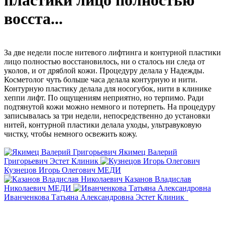
пластики лицо полностью
восста...
За две недели после нитевого лифтинга и контурной пластики
лицо полностью восстановилось, ни о сталось ни следа от
уколов, и от дряблой кожи. Процедуру делала у Надежды.
Косметолог чуть больше часа делала контурную и нити.
Контурную пластику делала для носогубок, нити в клинике
хеппи лифт. По ощущениям неприятно, но терпимо. Ради
подтянутой кожи можно немного и потерпеть. На процедуру
записывалась за три недели, непосредственно до установки
нитей, контурной пластики делала уходы, ультравуковую
чистку, чтобы немного освежить кожу.
Якимец Валерий
Григорьевич
Эстет Клиник
Кузнецов Игорь Олегович
МЕДИ
Казанов Владислав
Николаевич
МЕДИ
Иванченкова Татьяна Александровна
Эстет Клиник