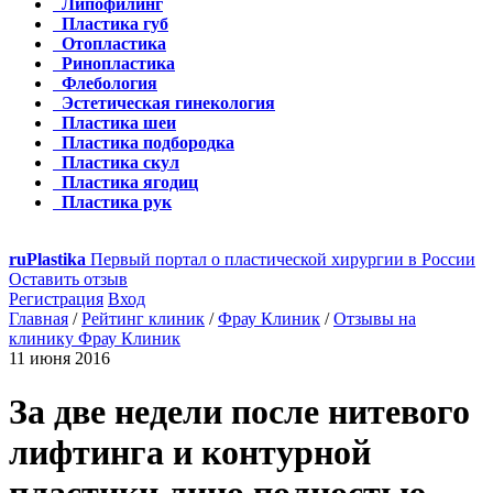
Липофилинг
Пластика губ
Отопластика
Ринопластика
Флебология
Эстетическая гинекология
Пластика шеи
Пластика подбородка
Пластика скул
Пластика ягодиц
Пластика рук
ru
Plastika
Первый портал о пластической хирургии в России
Оставить отзыв
Регистрация
Вход
Главная
/
Рейтинг клиник
/
Фрау Клиник
/
Отзывы на
клинику Фрау Клиник
11 июня 2016
За две недели после нитевого
лифтинга и контурной