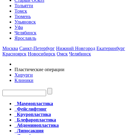
Старый Оскол
Тольятти
Томск
Тюмень
Ульяновск
Уфа
Челябинск
Ярославль
Москва
Санкт-Петербург
Нижний Новгород
Екатеринбург
Красноярск
Новосибирск
Омск
Челябинск
Пластические операции
Хирурги
Клиники
Маммопластика
Фейслифтинг
Круропластика
Блефаропластика
Абдоминопластика
Липосакция