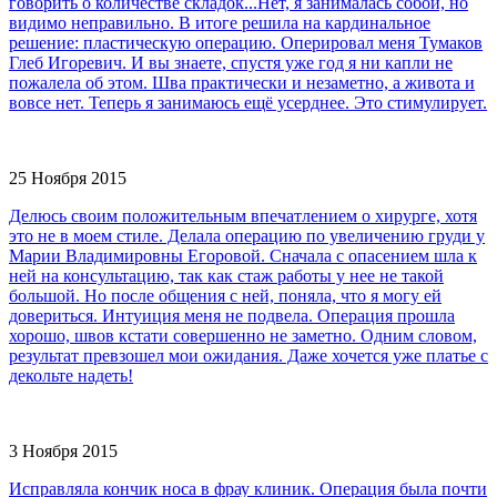
говорить о количестве складок...Нет, я занималась собой, но
видимо неправильно. В итоге решила на кардинальное
решение: пластическую операцию. Оперировал меня Тумаков
Глеб Игоревич. И вы знаете, спустя уже год я ни капли не
пожалела об этом. Шва практически и незаметно, а живота и
вовсе нет. Теперь я занимаюсь ещё усерднее. Это стимулирует.
25 Ноября 2015
Делюсь своим положительным впечатлением о хирурге, хотя
это не в моем стиле. Делала операцию по увеличению груди у
Марии Владимировны Егоровой. Сначала с опасением шла к
ней на консультацию, так как стаж работы у нее не такой
большой. Но после общения с ней, поняла, что я могу ей
довериться. Интуиция меня не подвела. Операция прошла
хорошо, швов кстати совершенно не заметно. Одним словом,
результат превзошел мои ожидания. Даже хочется уже платье с
декольте надеть!
3 Ноября 2015
Исправляла кончик носа в фрау клиник. Операция была почти