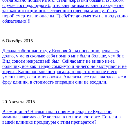
сознательно пошли на это, стали жертвами обмана. В любом
случае господа, будьте бдительны, внимательны и аккуратны,
так как инъекции некачественного препарата могут быть
порой смертельно опасны. Требуйте документы на продукцию
обязательно!!!
6 Октября 2015
Делала лабиопластику у Егоровой, на операцию решалась
долго, у меня сколько себя помню мпг были больше, чем бпг.
Вид совсем некрасивый был. Сейчас мпг не видно из-за
больших, все как и надо сомкнуто и ничего не выступает и не
торчит. Капюшон мне не трогали, знаю, что многие и его
уменьшают, если много кожи. Анализы все сдавала здесь же в
фрау клиник, в стоимость операции они не входили.
20 Августа 2015
Всем привет! Наслышана о новом препарате Курасене,
мамина знакомая себе колола, в полном восторге. Есть ли в
вашей клинике процедуры с этим препаратом?