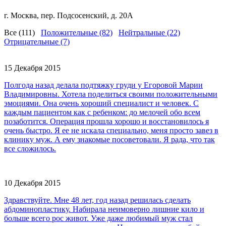
г. Москва, пер. Подсосенский, д. 20А
Все (111)
Положительные (82)
Нейтральные (22)
Отрицательные (7)
15 Декабря 2015
Полгода назад делала подтяжку груди у Егоровой Марии
Владимировны. Хотела поделиться своими положительными
эмоциями. Она очень хороший специалист и человек. С
каждым пациентом как с ребенком: до мелочей обо всем
позаботится. Операция прошла хорошо и восстановилось я
очень быстро. Я ее не искала специально, меня просто завез в
клинику муж. А ему знакомые посоветовали. Я рада, что так
все сложилось.
10 Декабря 2015
Здравствуйте. Мне 48 лет, год назад решилась сделать
абдоминопластику. Набирала неимоверно лишние кило и
больше всего рос живот. Уже даже любимый муж стал