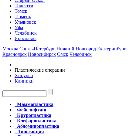
Старый Оскол
Тольятти
Томск
Тюмень
Ульяновск
Уфа
Челябинск
Ярославль
Москва
Санкт-Петербург
Нижний Новгород
Екатеринбург
Красноярск
Новосибирск
Омск
Челябинск
Пластические операции
Хирурги
Клиники
Маммопластика
Фейслифтинг
Круропластика
Блефаропластика
Абдоминопластика
Липосакция