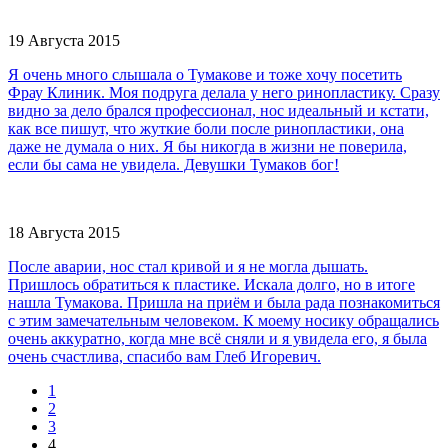
19 Августа 2015
Я очень много слышала о Тумакове и тоже хочу посетить
Фрау Клиник. Моя подруга делала у него ринопластику. Сразу
видно за дело брался профессионал, нос идеальный и кстати,
как все пишут, что жуткие боли после ринопластики, она
даже не думала о них. Я бы никогда в жизни не поверила,
если бы сама не увидела. Девушки Тумаков бог!
18 Августа 2015
После аварии, нос стал кривой и я не могла дышать.
Пришлось обратиться к пластике. Искала долго, но в итоге
нашла Тумакова. Пришла на приём и была рада познакомиться
с этим замечательным человеком. К моему носику обращались
очень аккуратно, когда мне всё сняли и я увидела его, я была
очень счастлива, спасибо вам Глеб Игоревич.
1
2
3
4