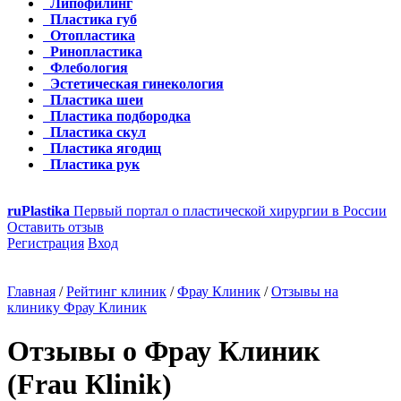
Липофилинг
Пластика губ
Отопластика
Ринопластика
Флебология
Эстетическая гинекология
Пластика шеи
Пластика подбородка
Пластика скул
Пластика ягодиц
Пластика рук
ru
Plastika
Первый портал о пластической хирургии в России
Оставить отзыв
Регистрация
Вход
Главная
/
Рейтинг клиник
/
Фрау Клиник
/
Отзывы на
клинику Фрау Клиник
Отзывы о Фрау Клиник
(Frau Кlinik)