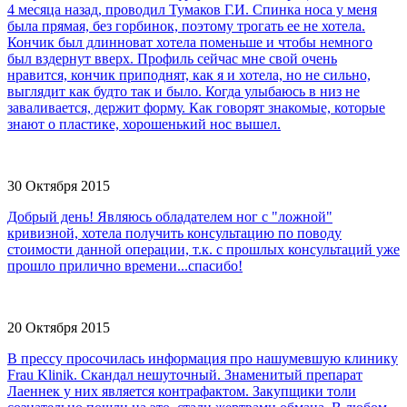
4 месяца назад, проводил Тумаков Г.И. Спинка носа у меня
была прямая, без горбинок, поэтому трогать ее не хотела.
Кончик был длинноват хотела поменьше и чтобы немного
был вздернут вверх. Профиль сейчас мне свой очень
нравится, кончик приподнят, как я и хотела, но не сильно,
выглядит как будто так и было. Когда улыбаюсь в низ не
заваливается, держит форму. Как говорят знакомые, которые
знают о пластике, хорошенький нос вышел.
30 Октября 2015
Добрый день! Являюсь обладателем ног с "ложной"
кривизной, хотела получить консультацию по поводу
стоимости данной операции, т.к. с прошлых консультаций уже
прошло прилично времени...спасибо!
20 Октября 2015
В прессу просочилась информация про нашумевшую клинику
Frau Klinik. Скандал нешуточный. Знаменитый препарат
Лаеннек у них является контрафактом. Закупщики толи