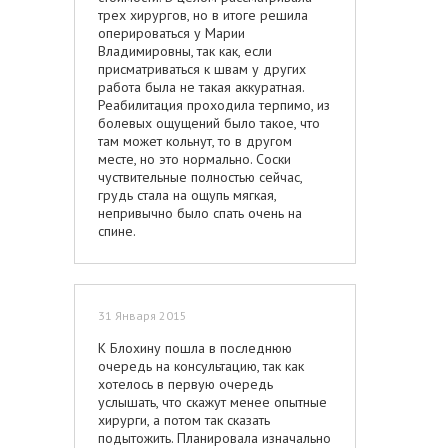
трех хирургов, но в итоге решила
оперироваться у Марии
Владимировны, так как, если
присматриваться к швам у других
работа была не такая аккуратная.
Реабилитация проходила терпимо, из
болевых ощущений было такое, что
там может кольнут, то в другом
месте, но это нормально. Соски
чуствительные полностью сейчас,
грудь стала на ощупь мягкая,
непривычно было спать очень на
спине.
31 Января 2015
К Блохину пошла в последнюю
очередь на консультацию, так как
хотелось в первую очередь
услышать, что скажут менее опытные
хирурги, а потом так сказать
подытожить. Планировала изначально