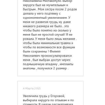
Николаевича Мистакопуло. Выбор
хирурга был не мучительным и
быстрым . Моя сестра после 2 родов
делала у него подтяжку с
одномоментный увеличением .У
меня не развитая грудь, ну даже
никакого размера не было.. это
чтобы было понятно на сколько у
меня был не простой случай! Я не
рожала. У меня было лишь желание .
чтобы была минимальная травма и
чтобы по возможности все функции
были сохранены ! Филипп
Николаевич проконсультировался
меня , был выбран доступ через
подмышечную впадину , импланты
анатомы , получился 2 размер .
Очень естественно ! Шовчики уже и
не видно все посветлело!Через год
после операции я вышла замуж) В
планах ребенок и никаких опасений
4 Марта 2015
по поводу кормления нет! Мне
повезло с хирургом да и вообще с
Увеличила грудь у Егоровой,
человеком !
выбирала хирурга по отзывам и по
стоимости. В целом рассматривала