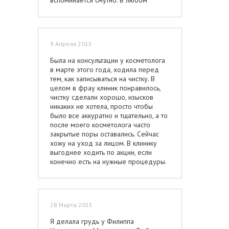
вспоминается смутно. В любом
случае, этот шаг сделал меня
счастливее и более уверенной в
себе.
9 Апреля 2015
Была на консультации у косметолога
в марте этого года, ходила перед
тем, как записываться на чистку. В
целом в фрау клиник понравилось,
чистку сделали хорошо, изысков
никаких не хотела, просто чтобы
было все аккуратно и тщательно, а то
после моего косметолога часто
закрытые поры оставались. Сейчас
хожу на уход за лицом. В клинику
выгоднее ходить по акции, если
конечно есть на нужные процедуры.
28 Марта 2015
Я делала грудь у Филиппа