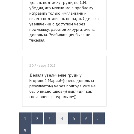
делать подтяжку груди, но С.Н.
убедил, что можно мою проблему
исправить только имплантами и
ничего подтягивать не надо. Сделала
увеличение с доступом через
подмышку, работой хирурга, очень
довольна. Реабилитация была не
тяжелая.
20 Января 2015
Делала увеличение груди у
Егоровой Марии!=)очень довольна
результатом) через полгода уже не
было видно швов=)) выглядят как
свои, очень натурально=))
1
2
3
4
5
6
...
9