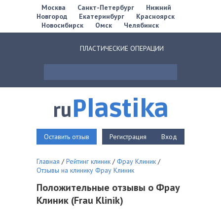
Москва
Санкт-Петербург
Нижний
Новгород
Екатеринбург
Красноярск
Новосибирск
Омск
Челябинск
ПЛАСТИЧЕСКИЕ ОПЕРАЦИИ
Plastika
ru
Оставить отзыв
Регистрация
Вход
Главная
/
Рейтинг клиник
/
Фрау Клиник
/
Отзывы на клинику Фрау Клиник
Положительные отзывы о Фрау
Клиник (Frau Кlinik)