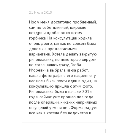
21 Июля 2015
Нос у меня достаточно проблемный,
сам по себе длинный, широкие
ноздри и вдобавок ко всему
горбинка. На консультации ходила
очень долго, так как не совсем была
довольна предлагаемыми
вариантами. Хотела делать закрытую
ринопластику, но некоторые хирурги
не соглашались сразу, Глеба
Игоревича выбрала из-за работ,
нашла фотографию его пациентки у
нас носы были почти один в один, на
консультацию пришла с этим фото.
Ринопластика была в начале 2015
года, сейчас уже прошло пол года
после операции, никаких неприятных
ощущений у меня нет. Форма радует,
все как я хотела без недочетов и
корректировок, моя первая
ринопластика удалась, швов нет, так
как была закрытая рино.