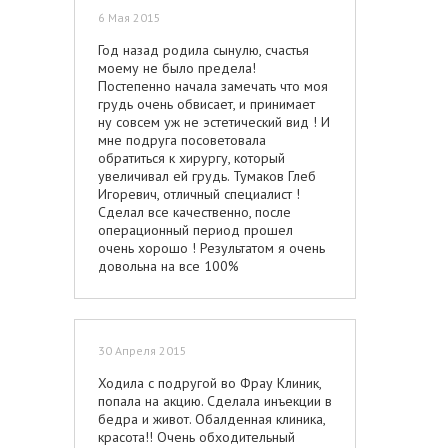
6 Мая 2015
Год назад родила сынулю, счастья
моему не было предела!
Постепенно начала замечать что моя
грудь очень обвисает, и принимает
ну совсем уж не эстетический вид ! И
мне подруга посоветовала
обратиться к хирургу, который
увеличивал ей грудь. Тумаков Глеб
Игоревич, отличный специалист !
Сделал все качественно, после
операционный период прошел
очень хорошо ! Результатом я очень
довольна на все 100%
30 Апреля 2015
Ходила с подругой во Фрау Клиник,
попала на акцию. Сделала инъекции в
бедра и живот. Обалденная клиника,
красота!! Очень обходительный