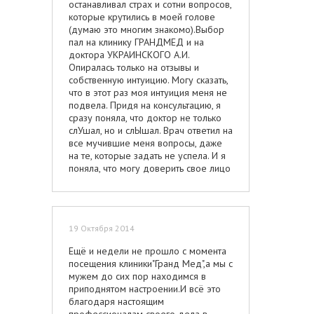
останавливал страх и сотни вопросов,
которые крутились в моей голове
(думаю это многим знакомо).Выбор
пал на клинику ГРАНДМЕД и на
доктора УКРАИНСКОГО А.И.
Опиралась только на отзывы и
собственную интуицию. Могу сказать,
что в этот раз моя интуиция меня не
подвела. Придя на консультацию, я
сразу поняла, что доктор не только
слУшал, но и слЫшал. Врач ответил на
все мучившие меня вопросы, даже
на те, которые задать не успела. И я
поняла, что могу доверить свое лицо
этому специалисту. Дальше
классическая система обсуждения
нюансов, деталей и фотографии
приблизительного результата. После
19 Октября 2014
операции прошло пять месяцев и
могу сказать,что результат оказался
Ещё и недели не прошло с момента
лучше, чем я ожидала! Спасибо Вам
посещения клиники"Гранд Мед",а мы с
Алексей Иванович за внимание,
мужем до сих пор находимся в
результат и профессионализм.
приподнятом настроении.И всё это
Отдельно хотела выразить
благодаря настоящим
благодарность анестезиолгам, мед.