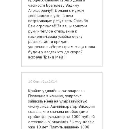
профессионалам своего дела в
персоналу, администраторам. И
частности Брагилеву Вадиму
сказать большое спасибо мед. сестре
Алексеевичу!!!Делали с мужем
Ольге, которая окружила меня
липосакцию и уже видим
заботой и после операции. Грандмед
потрясающие результаты.Спасибо
- это не отдельные единицы
Вам огромное!!!За ваши золотые
сотрудников, а команда
руки и тёплое отношение к
профессионалов. Спасибо большое,
пациентам,ваша улыбка очень
что делаете своих пациентов
располагает и придаёт
счастливее!!!
уверенности)Через три месяца снова
будем у вас,так что до скорой
встречи "Гранд Мед"!
10 Сентября 2014
Крайне удивлён и разочарован.
Позвонил в клинику, попросил
записать меня на ультразвуковую
чистку лица. Администратор Виктория
сказала, что сначала необходимо
пройти консультацию за 1000 рублей.
естественно, отказался. Чистку делаю
уже 10 лет. Платить лишнюю 1000