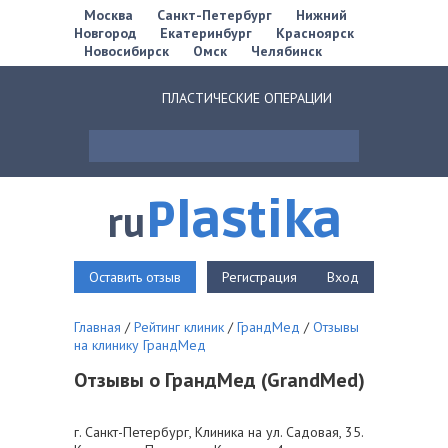
Москва
Санкт-Петербург
Нижний
Новгород
Екатеринбург
Красноярск
Новосибирск
Омск
Челябинск
ПЛАСТИЧЕСКИЕ ОПЕРАЦИИ
Plastika
ru
Оставить отзыв
Регистрация
Вход
Главная
/
Рейтинг клиник
/
ГрандМед
/
Отзывы
на клинику ГрандМед
Отзывы о ГрандМед (GrandMed)
г. Санкт-Петербург, Клиника на ул. Садовая, 35.