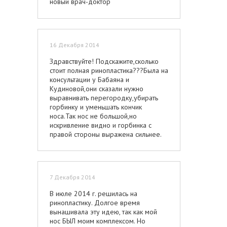
новый врач-доктор
Сапожникова.Большое Вам спасибо!!
16 Декабря 2014
Здравствуйте! Подскажите,сколько
стоит полная ринопластика???Была на
консультации у Бабаяна и
Кудиновой,они сказали нужно
выравнивать перегородку,убирать
горбинку и уменьшать кончик
носа.Так нос не большой,но
искривление видно и горбинка с
правой стороны выражена сильнее.
7 Декабря 2014
В июле 2014 г. решилась на
ринопластику. Долгое время
вынашивала эту идею, так как мой
нос БЫЛ моим комплексом. Но