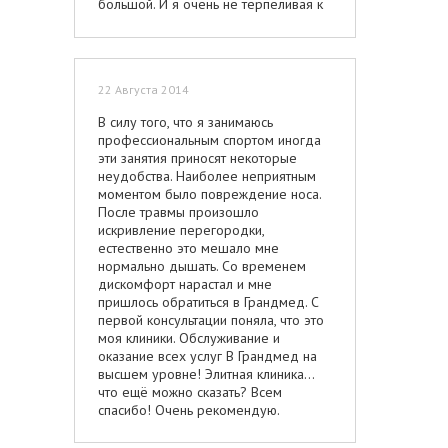
большой. И я очень не терпеливая к
температуре. Задергала медсестру
Александру, прошу прощения.
Медперсонал отличный. Нервничала
потому что я из другого города.
22 Августа 2014
Помогли Александра позвонила
моему анестезиологу Лутову Игорю
В силу того, что я занимаюсь
Александровичу (была суббота).
профессиональным спортом иногда
Игорь Александровичь назначил
эти занятия приносят некоторые
дополнительную капельницу. До
неудобства. Наиболее неприятным
вечера отек стал меньше,
моментом было повреждение носа.
температура упала. Я благодарна
После травмы произошло
всему коллективу клиники Грандмед.
искривление перегородки,
А уж как я рада, что я так легко
естественно это мешало мне
нашла такого профессионального
нормально дышать. Со временем
хирурга Брагилева Вадима
дискомфорт нарастал и мне
Алексеевича. Спасибо Вам
пришлось обратиться в Грандмед. С
огромное!!!
первой консультации поняла, что это
моя клиники. Обслуживание и
оказание всех услуг В Грандмед на
высшем уровне! Элитная клиника…
что ещё можно сказать? Всем
спасибо! Очень рекомендую.