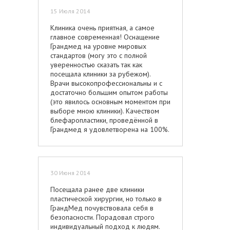
15 Июля 2014
Клиника очень приятная, а самое
главное современная! Оснащение
Грандмед на уровне мировых
стандартов (могу это с полной
уверенностью сказать так как
посещала клиники за рубежом).
Врачи высокопрофессиональны и с
достаточно большим опытом работы
(это явилось основным моментом при
выборе мною клиники). Качеством
блефаропластики, проведённой в
Грандмед я удовлетворена на 100%.
30 Июня 2014
Посещала ранее две клиники
пластической хирургии, но только в
ГрандМед почувствовала себя в
безопасности. Порадовал строго
индивидуальный подход к людям.