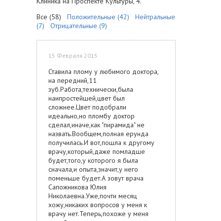
Клиника на Проспекте Культуры, 4.
Все (58)
Положительные (42)
Нейтральные
(7)
Отрицательные (9)
15 Февраля 2015
Ставила плому у любимого доктора,
на передний,11
зуб.Работа,технически,была
наипростейшей,цвет был
сложнее.Цвет подобрали
идеально,но пломбу доктор
сделал,иначе,как "пирамида" не
назвать.Вообщем,полная ерунда
получилась.И вот,пошла к другому
врачу,который,даже помладше
будет,того,у которого я была
сначала,и опыта,значит,у него
поменьше будет.А зовут врача
Сапожникова Юлия
Николаевна.Уже,почти месяц
хожу,никаких вопросов у меня к
врачу нет.Теперь,похоже у меня