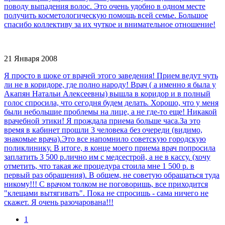
поводу выпадения волос. Это очень удобно в одном месте
получить косметологическую помощь всей семье. Большое
спасибо коллективу за их чуткое и внимательное отношение!
21 Января 2008
Я просто в шоке от врачей этого заведения! Прием ведут чуть
ли не в коридоре, где полно народу! Врач ( а именно я была у
Акапян Натальи Алексеевны) вышла в коридор и в полный
голос спросила, что сегодня будем делать. Хорошо, что у меня
были небольшие проблемы на лице, а не где-то еще! Никакой
врачебной этики! Я прождала приема больше часа.За это
время в кабинет прошли 3 человека без очереди (видимо,
знакомые врача).Это все напомнило советскую городскую
поликлинику. В итоге, в конце моего приема врач попросила
заплатить 3 500 р.лично им с медсестрой, а не в кассу. (хочу
отметить, что такая же процедура стоила мне 1 500 р. в
первый раз обращения). В общем, не советую обращаться туда
никому!!! С врачом толком не поговоришь, все приходится
"клещами вытягивать". Пока не спросишь - сама ничего не
скажет. Я очень разочарована!!!
1