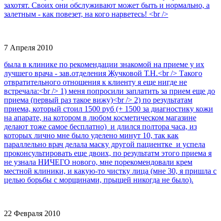
захотят. Своих они обслуживают может быть и нормально, а
залетным - как повезет, на кого нарветесь! <br />
7 Апреля 2010
была в клинике по рекомендации знакомой на приеме у их
лучшего врача - зав.отделения Жучковой Т.Н.<br /> Такого
отвратительного отношения к клиенту я еще нигде не
встречала:<br /> 1) меня попросили заплатить за прием еще до
приема (первый раз такое вижу)<br /> 2) по результатам
приема, который стоил 1500 руб (+ 1500 за диагностику кожи
на апарате, на котором в любом косметическом магазине
делают тоже самое бесплатно) и длился полтора часа, из
которых лично мне было уделено минут 10, так как
параллельно врач делала маску другой пациентке и успела
проконсультировать еще двоих, по результатм этого приема я
не узнала НИЧЕГО нового, мне порекомендовали крем
местной клиники, и какую-то чистку лица (мне 30, я пришла с
целью борьбы с морщинами, прыщей никогда не было).
22 Февраля 2010