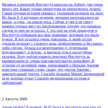
Являюсь клиенткой Института красоты на Арбате уже очень
много лет. Какие только процедуры не приходилось делать!
Самая трудная история связана с удалением родинок на лице.
Их было 6. 6 крупных родинок, которые располагались на
щеках, а одна - на крыле носа. Сейчас я уже и не смогу
назвать точных мест их расположения, потому что никаких
следов от них не осталось. С тех пор на этой процедуре в
Институте побывали все мои знакомые, которым это было
нужно. И все остались очень довольны. А моей сестре
удалили родинку с глазного века, безболезненно и без каких-
либо следов. Делала я и мезотерапию (с отличными
результатами!), и ботокс, и вводила гель в носогубные
складки. Хочу поблагодарить персонал Института за
внимательность, очень благожелательную атмосферу. В
отличие от недоброй дамы, написавшей о Наталье Акопян
поистине странные слова, скажу, что доктор Акопян -
замечательный доктор. Спасибо большое Марии Затевахиной
за ее золотые руки! Спасибо медицинским сестрам и
лаборантам!
2 Августа 2009
Здравствуйте! В четверг 30.07 была в институте красоты на