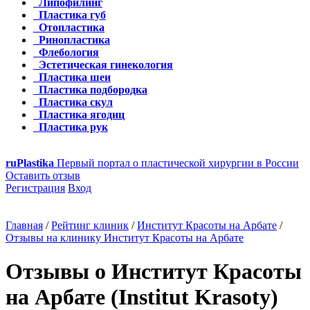
Липофилинг
Пластика губ
Отопластика
Ринопластика
Флебология
Эстетическая гинекология
Пластика шеи
Пластика подбородка
Пластика скул
Пластика ягодиц
Пластика рук
ru
Plastika
Первый портал о пластической хирургии в России
Оставить отзыв
Регистрация
Вход
Главная
/
Рейтинг клиник
/
Институт Красоты на Арбате
/
Отзывы на клинику Институт Красоты на Арбате
Отзывы о Институт Красоты
на Арбате (Institut Krasoty)