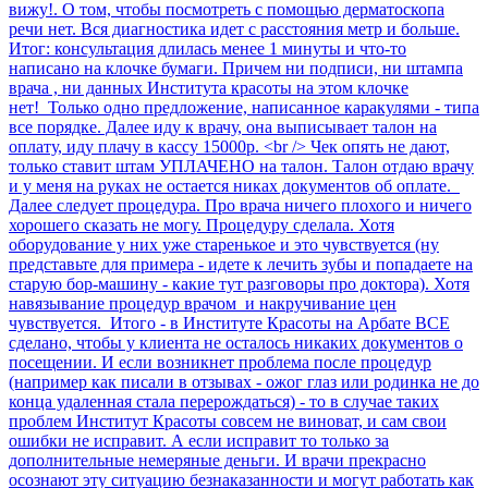
вижу!. О том, чтобы посмотреть с помощью дерматоскопа
речи нет. Вся диагностика идет с расстояния метр и больше.
Итог: консультация длилась менее 1 минуты и что-то
написано на клочке бумаги. Причем ни подписи, ни штампа
врача , ни данных Института красоты на этом клочке
нет! Только одно предложение, написанное каракулями - типа
все порядке. Далее иду к врачу, она выписывает талон на
оплату, иду плачу в кассу 15000р. <br /> Чек опять не дают,
только ставит штам УПЛАЧЕНО на талон. Талон отдаю врачу
и у меня на руках не остается никах документов об оплате.
Далее следует процедура. Про врача ничего плохого и ничего
хорошего сказать не могу. Процедуру сделала. Хотя
оборудование у них уже старенькое и это чувствуется (ну
представьте для примера - идете к лечить зубы и попадаете на
старую бор-машину - какие тут разговоры про доктора). Хотя
навязывание процедур врачом и накручивание цен
чувствуется. Итого - в Институте Красоты на Арбате ВСЕ
сделано, чтобы у клиента не осталось никаких документов о
посещении. И если возникнет проблема после процедур
(например как писали в отзывах - ожог глаз или родинка не до
конца удаленная стала перерождаться) - то в случае таких
проблем Институт Красоты совсем не виноват, и сам свои
ошибки не исправит. А если исправит то только за
дополнительные немеряные деньги. И врачи прекрасно
осознают эту ситуацию безнаказанности и могут работать как