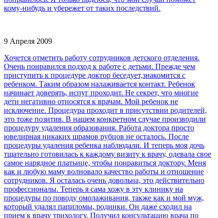
кому-нибудь и убережет от таких последствий.
9 Апреля 2009
Хочется отметить работу сотрудников детского отделения.
Очень понравился подход к работе с детьми. Прежде чем
приступить к процедуре доктор беседует,знакомится с
ребенком. Таким образом налаживается контакт. Ребенок
начинает доверять, испуг проходит. Не секрет, что многие
дети негативно относятся к врачам. Мой ребенок не
исключение. Процедура проходит в присутствии родителей,
это тоже позитив. В нашем конкретном случае производили
процедуру удаления образования. Работа доктора просто
ювелирная никаких шрамов рубцов не осталось. После
процедуры удаления ребенка наблюдали. И теперь моя дочь
тщательно готовилась к каждому визиту к врачу, одевала свое
самое нарядное платьице, чтобы понравиться доктору. Меня
как и любую маму волновало качество работы и отношение
сотрудников. Я осталась очень довольна, это действительно
профессионалы. Теперь я сама хожу в эту клинику на
процедуры по поводу омолаживания, также как и мой муж,
который удалял папиломы, родинки. Он даже сходил на
прием к врачу трихологу. Получил консультацию врача по