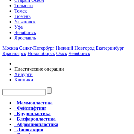
Старый Оскол
Тольятти
Томск
Тюмень
Ульяновск
Уфа
Челябинск
Ярославль
Москва
Санкт-Петербург
Нижний Новгород
Екатеринбург
Красноярск
Новосибирск
Омск
Челябинск
Пластические операции
Хирурги
Клиники
Маммопластика
Фейслифтинг
Круропластика
Блефаропластика
Абдоминопластика
Липосакция