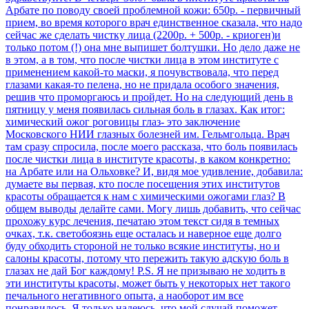
Арбате по поводу своей проблемной кожи: 650р. - первичный
прием, во время которого врач единственное сказала, что надо
сейчас же сделать чистку лица (2200р. + 500р. - криоген)и
только потом (!) она мне выпишет болтушки. Но дело даже не
в этом, а в том, что после чистки лица в этом институте с
применением какой-то маски, я почувствовала, что перед
глазами какая-то пелена, но не придала особого значения,
решив что проморгаюсь и пройдет. Но на следующий день в
пятницу у меня появилась сильная боль в глазах. Как итог:
химический ожог роговицы глаз- это заключение
Московского НИИ глазных болезней им. Гельмгольца. Врач
там сразу спросила, после моего рассказа, что боль появилась
после чистки лица в институте красоты, в каком конкретно:
на Арбате или на Ольховке? И, видя мое удивление, добавила:
думаете вы первая, кто после посещения этих институтов
красоты обращается к нам с химическими ожогами глаз? В
общем выводы делайте сами. Могу лишь добавить, что сейчас
прохожу курс лечения, печатаю этом текст сидя в темных
очках, т.к. светобоязнь еще осталась и наверное еще долго
буду обходить стороной не только всякие институты, но и
салоны красоты, потому что пережить такую адскую боль в
глазах не дай Бог каждому! Р.S. Я не призываю не ходить в
эти институты красоты, может быть у некоторых нет такого
печального негативного опыта, а наоборот им все
понравилось. Я только надеюсь, что мой случай поможет