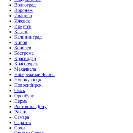
Волгоград
Воронеж
Иваново
Ижевск
Иркутск
Казань
Калининград
Киров
Королев
Кострома
Краснодар
Красноярск
Махачкала
Набережные Челны
Новокузнецк
Новосибирск
Омск
Оренбург
Пермь
Ростов-на-Дону
Рязань
Самара
Саратов
Сочи