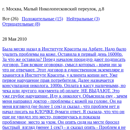
г. Москва, Малый Николопесковский переулок, д.8
Все (26)
Положительные (15)
Нейтральные (3)
Отрицательные (8)
28 Мая 2010
Была месяц назад в Институте Красоты на Арбате. Надо было
удалить проблемы на коже. Оставила в первый день 16000р.
За что же оставила? Перед началом процедур дают подписать
договор. Там всякие оговорки, смысл которых - врачи ни за
что не отвечают. Этот договор в единственном экземпляре и
хранится в Институте Красоты, у клиента копии нет. Уже
первое нарушение прав потребителя. Далее назначается
консультация онколога. 1000р. Оплата в кассу наличными, но
чека или другого документа об оплате НЕ ВЫДАЮТ. Это
уже грубое нарушение. Иду к онкологу. Объяснила ему , зачем
меня направил доктор - проблемы с кожей на голове. Он на
меня взглянул (не более 1 сек) и сказал - что проблем нет и
начал писать на КЛОЧКЕ бумаги ответ. Я сказала, что что он
еще не увидел это место, повернулась и показала
проблемное место за ухом. Он опять сидя на месте бросил
быстрый взгляд (менее 1 сек!) - и сказал опять - Проблем я не