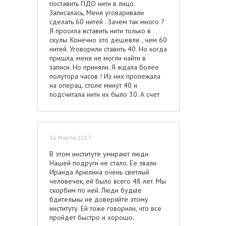
поставить ПДО нити в лицо.
рассчитаться нужно на месте.
Записалась, Меня уговаривали
Положил в карман деньги и ушел. И
сделать 60 нитей . Зачем так много ?
снова никаких записей и заключения!
Я просила вставить нити только в
скулы. Конечно это дешевле , чем 60
нитей. Уговорили ставить 40. Но когда
пришла, меня не могли найти в
записи. Но приняли. Я ждала более
полутора часов ! Из них пролежала
на операц. столе минут 40 и
подсчитала нити их было 30. А счет
выставили на 40 ! Сейчас разбираюсь
с клиникой. Остался очень
неприятный осадок! Да и сделали не
правильно, укрепили нитями"брыли". А
16 Марта 2017
надо было поднять лицо укрепив и
прошить только скулы.А сейчас лицо
В этом институте умирают люди.
без морщин, но квадратное с
Нашей подруги не стало. Ее звали
укрепленными и уходящими под
Ираида Арюлина очень светлый
подбородок "брылями" В следующий
человечек, ей было всего 48 лет. Мы
раз буду искать другую клинику и не
скорбим по ней. Люди будьте
поддаваться на уговоры врачей!
бдительны не доверяйте этому
институту. Ей тоже говорили, что все
пройдет быстро и хорошо.