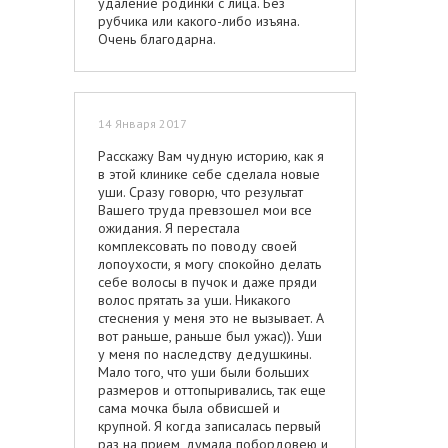
удаление родинки с лица. Без
рубчика или какого-либо изъяна.
Очень благодарна.
14 Января 2017
Расскажу Вам чудную историю, как я
в этой клинике себе сделала новые
уши. Сразу говорю, что результат
Вашего труда превзошел мои все
ожидания. Я перестала
комплексовать по поводу своей
лопоухости, я могу спокойно делать
себе волосы в пучок и даже пряди
волос прятать за уши. Никакого
стеснения у меня это не вызывает. А
вот раньше, раньше был ужас)). Уши
у меня по наследству дедушкины.
Мало того, что уши были больших
размеров и оттопыривались, так еще
сама мочка была обвисшей и
крупной. Я когда записалась первый
раз на прием, думала побордовею и