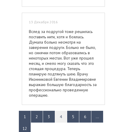
13 Декабря 2016
Вслед за подругой тоже решилась
поставить нити, хотя и боялась.
Думала больно несмотря на
заверения подруги. Больно не было,
но синячки потом образовались в
некоторых местах. Вот уже прошел
месяц, и смело могу сказать что это
стоящая процедура. Теперь
планирую подтянуть шею. Врачу
Иконниковой Евгении Владимировне
выражаю большую благодарность за
профессионально проведенную
операцию.
1
2
3
4
5
6
...
12