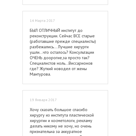
14 Марта 2017
БЫЛ ОТЛИЧНЫЙ институт до
реконструкции. Сейчас ВСЕ старые
(работавшие прежде специалисты)
разбежались... Лучшие хирурги
ушли...что осталось? Консультации
ОЧЕНЬ доорогие,за просто так?
Специалистов ноль...Виссарионов
где? Жуткий новодел от жены
Мантурова.
19 Января 2017
Хочу сказать большое спасибо
хирургу из института пластической
хирургии и косметологи, рекламу
делать никому не хочу, но очень
признательна за аккуратное