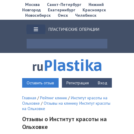
Москва
Санкт-Петербург
Нижний
Новгород
Екатеринбург
Красноярск
Новосибирск
Омск
Челябинск
ПЛАСТИЧЕСКИЕ ОПЕРАЦИИ
Plastika
ru
Оставить отзыв
Регистрация
Вход
Главная
/
Рейтинг клиник
/
Институт красоты на
Ольховке
/
Отзывы на клинику Институт красоты
на Ольховке
Отзывы о Институт красоты на
Ольховке