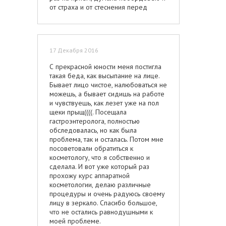
от страха и от стеснения перед
врачом. Но, спасибо отельное врачу,
что не придал значение моим ушам,
вернее не акцентировал на них
столько внимания, как я думала. Ну,
17 Декабря 2016
знаете, все же человеческий фактор
он такой, но даже не улыбнулся с
С прекрасной юности меня постигла
меня. Сразу перешел к делу, что и
такая беда, как высыпание на лице.
как можно подправить. Рассказал о
Бывает лицо чистое, налюбоваться не
способе и о послеоперационном
можешь, а бывает сидишь на работе
периоде. Большое спасибо за
и чувствуешь, как лезет уже на пол
ценный вклад в изменение моей
щеки прыщ((((. Посещала
внешности и поднятие моей
гастроэнтеролога, полностью
самооценки!
обследовалась, но как была
проблема, так и осталась. Потом мне
посоветовали обратиться к
косметологу, что я собственно и
сделала. И вот уже который раз
прохожу курс аппаратной
косметологии, делаю различные
процедуры и очень радуюсь своему
лицу в зеркало. Спасибо большое,
что не остались равнодушными к
моей проблеме.