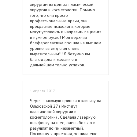
от и до. А здесь постоянная беготня
хирургам из центра пластической
между разными пациентами, чтобы
хирургии и косметологии! Помимо
как можно больше человек принять и
того, что они просто
больше заработать. На одно и то же
профессиональные врачи, они
время приходит не один человек, а
прекрасные психологи, которые
4—5. В итоге я провела в клинике
могут успокоить и направить пациента
больше двух часов, хотя мной
в нужное русло! Моя верхняя
занимались минут 15. К тому же врач
блефаропластика прошла на высшем
работает очень невнимательно и
уровне, взгляд стал очень
неаккуратно, все время торопится.
выразительным!!! Я безумно им
Перед удалением протерла мне
благодарна и желанию в
родинки сухим ватным диском, т.е.
дальнейшем только успехов.
никак не продезинфицировала.
Удалять было жутко больно. В другой
клинике удаляла совершенно
безболезненно. Может здесь и на
1 Апреля 2017
анестезии экономят, а укол только
для вида? я уже ничему не
Через знакомую пришла в клинику на
удивлюсь. Одна родинка, которую я
Ольховской 27 ( Институт
не планировала удалять, вызвала у
пластической хирургии и
врача подозрение, она вызвала в
косметологии) . Сделала лазерную
кабинет онколога. Пришел молодой
шлифовку на шее, очень больно и
человек в спортивном костюме,
результат почти незаметный.
секунд 5 рассматривал эту родинку,
Поскольку я приезжая, решила еще
сказал что с меня 1000 рублей и