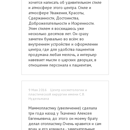
хочется написать об удивительном стиле
и атмосфере этого центра. Стиле и
атмосфере Уважения, Красоты,
Сдержанности, Достоинства,
Доброжелательности и Искренности.
Этим стилем я восхищаюсь уже
несколько десятков лет. Он сразу
заметен буквально во всём: во
внутреннем устройстве и оформлении
центра, где для удобства пациентов
продумана любая мелочь, а интерьер
навевает мысли о царских дворцах, в
отношении персонала к пациентам,
начиная от охранников и уборщиц,
заканчивая руководством клиники, в
искренней заинтересованности врачей и
медсестёр в результатах их труда и
9 Мая 2016 Центр косметологии и
радости пациентов от того, что их мечта
пластической хирургии имени С.В.
сбылась,а проблема решилась. Попадая
Нудельмана
сюда, начинаешь физически ощущать,
что о тебе заботятся, что тебе искренне
Маммопластику (увеличение) сделала
хотят помочь, что ты важен и
три года назад у Ткаченко Алексея
небезразличен людям, которые здесь
Евгеньевича, до этого он моему брату
работают. Здесь никогда не услышишь
делал отопластику.Очень нравится и сам
не то, чтобы грубого слова, но и просто
врач, и его команда - замечательные