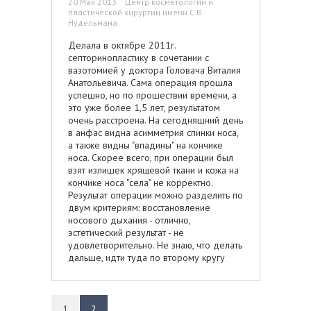
20 Мая 2013 Центр косметологии и
пластической хирургии имени С.В.
Нудельмана
Делала в октябре 2011г.
септоринопластику в сочетании с
вазотомией у доктора Головача Виталия
Анатольевича. Сама операция прошла
успешно, но по прошествии времени, а
это уже более 1,5 лет, результатом
очень расстроена. На сегодняшний день
в анфас видна асимметрия спинки носа,
а также видны "впадины" на кончике
носа. Скорее всего, при операции был
взят излишек хрящевой ткани и кожа на
кончике носа "села" не корректно.
Результат операции можно разделить по
двум критериям: восстановление
носового дыхания - отлично,
эстетический результат - не
удовлетворительно. Не знаю, что делать
дальше, идти туда по второму кругу
уже совсем не хочется.... просто
страшно, что будет ещё хуже.
1
2