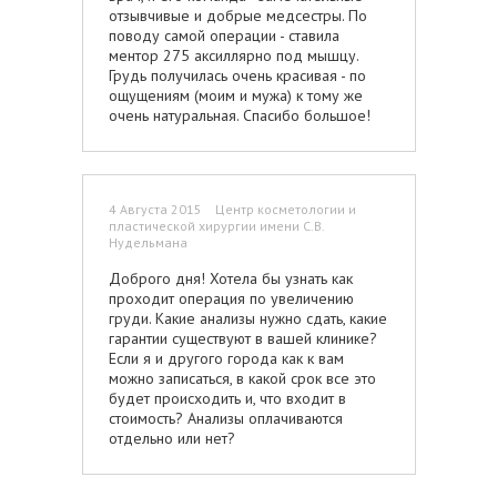
слова, сказанного недовольным или не
отзывчивые и добрые медсестры. По
совсем доброжелательным тоном. Ни от
поводу самой операции - ставила
кого. Ни от кого не услышишь
ментор 275 аксиллярно под мышцу.
замечания, даже если ты опоздал на
Грудь получилась очень красивая - по
процедуру или сделал что-то
ощущениям (моим и мужа) к тому же
неправильно. Чувство удивительного
очень натуральная. Спасибо большое!
такта присуще всем сотрудникам Центра
косметологии. Кажется чудом, но это
действительно так. Охранники здесь для
того, чтобы помогать пациентам, в
случае необходимости и решать
4 Августа 2015 Центр косметологии и
пластической хирургии имени С.В.
проблемы,уборщица вежливо
Нудельмана
предупредит о влажном, только что
вымытом поле, а не будет считать тебя
Доброго дня! Хотела бы узнать как
врагом, если ты случайно помешал ей и
проходит операция по увеличению
прошёл не там, где нужно, медсёстры
груди. Какие анализы нужно сдать, какие
никогда не скажут, что их смена
гарантии существуют в вашей клинике?
закончена, а ты приходи в другой раз и
Если я и другого города как к вам
даже, если ушёл гардеробщик, центр
можно записаться, в какой срок все это
закрывается, а ты по какой-то причине
будет происходить и, что входит в
задержался, тебя не станут торопить, а
стоимость? Анализы оплачиваются
охранник вежливо подаст тебе пальто.
отдельно или нет?
Уважение к личности, к любому
пациенту, независимо от того, потратил
ты несколько сотен тысяч на операцию