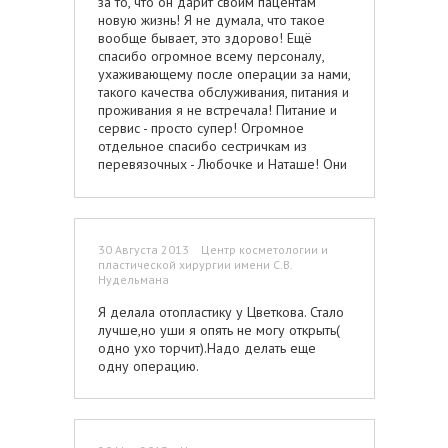
за то, что он дарит своим пацентам
новую жизнь! Я не думала, что такое
вообще бывает, это здорово! Ещё
спасибо огромное всему персоналу,
ухаживающему после операции за нами,
такого качества обслуживания, питания и
проживания я не встречала! Питание и
сервис - просто супер! Огромное
отдельное спасибо сестричкам из
перевязочных - Любочке и Наташе! Они
умеют поддержать, успокоить, настроить,
ведь не всё так легко
далось...СПАСИБО!!!
30 Августа 2013 Центр косметологии и
пластической хирургии имени С.В.
Нудельмана
Я делала отопластику у Цветкова. Стало
лучше,но уши я опять не могу открыть(
одно ухо торчит).Надо делать еще
одну операцию.