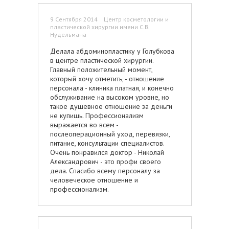
неудивительно, до этого момента мне
никаких операций не делали, ощущения
9 Сентября 2014 Центр косметологии и
были непривычными. Самый главный
пластической хирургии имени С.В.
положительный момент, который хочу
Нудельмана
отметить, - отношение персонала -
клиника платная, и конечно
Делала абдоминопластику у Голубкова
обслуживание на высоком уровне, но
в центре пластической хирургии.
такое душевное отношение за деньги
Главный положительный момент,
не купишь. Профессионализм
который хочу отметить, - отношение
выражается во всем -
персонала - клиника платная, и конечно
послеоперационный уход, перевязки,
обслуживание на высоком уровне, но
питание, консультации специалистов.
такое душевное отношение за деньги
Очень понравился доктор - Николай
не купишь. Профессионализм
Александрович - это профи своего
выражается во всем -
дела. Спасибо всему персоналу за
послеоперационный уход, перевязки,
человеческое отношение и
питание, консультации специалистов.
профессионализм. Большое спасибо
Очень понравился доктор - Николай
администрации клиники, все достойно и
Александрович - это профи своего
главное очень хорошо организован
дела. Спасибо всему персоналу за
процесс. Удачи и процветания!
человеческое отношение и
профессионализм.