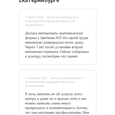
5 Июня 2018 Центр косметологии и
пластической хирургии имени С.В.
Нудельмана
Делала имплантанты анатомической
формы у Цветкова И.Л. На одной груди
имплантант развернулся почти сразу .
Через 7 лет после установки второй
имплантант порвался. Сейчас собираюсь
к доктору, посмотрим, что скажет.
29 Апреля 2017 Центр косметологии и
пластической хирургии имени С.В.
Нудельмана
Я хочу написать не об услугах этого
центра и даже не о врачах, хотя о них
можно написать очень много
прекрасного и положительного, потому
что они настоящие профессионалы. Мне