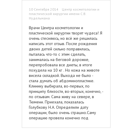
или сделал недорогую процедуру,
отношение на высшем уровне. Я
10 Сентября 2014 Центр косметологии и
никогда не слышала никаких разборок
пластической хирургии имени С.В.
Нудельмана
между сотрудниками и пациентами,
никогда не была свидетелем
Врачи Центра косметологии и
недовольств ни с одной стороны. Всё
пластической хирургии творят чудеса! Я
предельно тактично, вежливо,
очень стесняюсь, но всё же решилась
уважительно, доброжелательно,
написать этот отзыв. После рождения
выдержанно, без излишней
двоих детей сильно поправилась,
назойливости, благородно. Огромное
пыталась что-то с этим сделать,
спасибо руководству, что оно смогло
занималась на беговой дорожке,
создать такую атмосферу и такой стиль
перепробовала все диеты, в итоге
в этой по-настоящему замечательной
похудела на 10 кг . Но кожа на животе
клинике.
висела складкой. Выхода не было -
стала думать об абдоминопластике.
Клинику выбирала, во-первых, по
принципу близости, во-вторых, конечно, -
по отзывам. Сама живу на севере, в
Тюмени. Приехала, показалась
Голубкову Н.А. Определили дату
операции, было очень страшно.Саму
операцию провела конечно под
наркозом, сутки после операции было
очень плохо, что вобщем-то