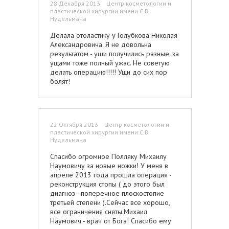
28 Декабря 2013 Центр косметологии и
пластической хирургии имени С.В.
Нудельмана
Делала отоластику у Голубкова Николая
Александровича. Я не довольна
результатом - уши получились разные, за
ущами тоже полный ужас. Не советую
делать операцию!!!!! Ущи до сих пор
болят!
22 Октября 2013 Центр косметологии и
пластической хирургии имени С.В.
Нудельмана
Спасибо огромное Полляку Михаилу
Наумовичу за новые ножки! У меня в
апреле 2013 года прошла операция -
реконструкция стопы ( до этого был
диагноз - поперечное плоскостопие
третьей степени ).Сейчас все хорошо,
все ограничения сняты.Михаил
Наумович - врач от Бога! Спасибо ему