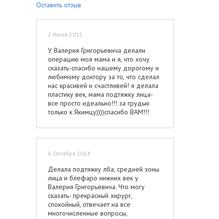
Оставить отзыв
2 Июня 2015
У Валерия Григорьевича делали
операцию моя мама и я, что хочу
сказать-спасибо нашему дорогому и
любимому доктору за то, что сделал
нас красивей и счастливей! я делала
пластику век, мама подтяжку лица-
все просто идеально!!! за грудью
только к Якимцу))))спасибо ВАМ!!!
6 Октября 2014
Делала подтяжку лба, средней зоны
лица и блефаро нижних век у
Валерия Григорьевича. Что могу
сказать- прекрасный хирург,
спокойный, отвечает на все
многочисленные вопросы,