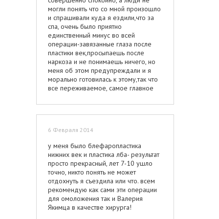
совершенно спокойно, а люди не
могли понять что со мной произошло
и спрашивали куда я ездили,что за
спа, очень было приятно
единственный минус во всей
операции-завязанные глаза после
пластики век,просыпаешь после
наркоза и не понимаешь ничего, но
меня об этом предупреждали и я
морально готовилась к этому,так что
все переживаемое, самое главное
какой прекрасный результат вас ждет
после всего!
довольна на все сто
6 Февраля 2014
у меня было блефаропластика
нижних век и пластика лба- результат
просто прекрасный, лет 7-10 ушло
точно, никто понять не может
отдохнуть я съездила или что. всем
рекомендую как сами эти операции
для омоложения так и Валерия
Якимца в качестве хирурга!