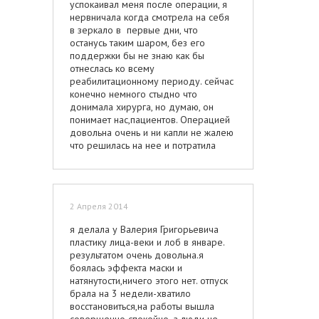
успокаивал меня после операции, я
нервничала когда смотрела на себя
в зеркало в первые дни, что
останусь таким шаром, без его
поддержки бы не знаю как бы
отнеслась ко всему
реабилитационному периоду. сейчас
конечно немного стыдно что
донимала хирурга, но думаю, он
понимает нас,пациентов. Операцией
довольна очень и ни капли не жалею
что решилась на нее и потратила
столько денег на себя. лицо
молодое, тяжесть, которая у меня
появилась в последние годы,ушла,
как будто мне не 43 а 28 лет!
2 Апреля 2014
Спасибо, доктор, ВАМ большое!
я делала у Валерия Григорьевича
пластику лица-веки и лоб в январе.
результатом очень довольна.я
боялась эффекта маски и
натянутости,ничего этого нет. отпуск
брала на 3 недели-хватило
восстановиться,на работы вышла