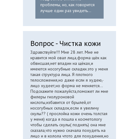
проблемы, но, как говорится
лучше один раз увидеть...
Вопрос - Чистка кожи
Здравствуйте!!! Мне 28 лет. Мне не
нравится мой овал лица,форма щёк как
обвисшая,нет впадин на щёках,и
имеются носогубные складки.это у меня
такая структура лица. Я плотного
телосложения,но даже если я худею,-
лицо худеет,но форма не меняется...
Подскажите пожалуйста,поможет ли мне
филеры гиолуроновой
кислоты,избавится от брылей,от
носогубных складок,если я увеличу
скулы?? ( прослойка кожи очень толстая
у меня) когда я пошла к косметологу
чтобы сделать скулы( поднять) она мне
сказала,что нужно сначала похудеть на
лицо и в колола чтото для похудения,но