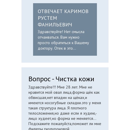
ОТВЕЧАЕТ КАРИМОВ
РУСТЕМ
ФАНИЛЬЕВИЧ
Здравствуйте! Нет смысла
отчаиваться. Вам нужно
просто обратиться к Вашему
доктору. Отек в это...
Вопрос - Чистка кожи
Здравствуйте!!! Мне 28 лет. Мне не
нравится мой овал лица,форма щёк как
обвисшая,нет впадин на щёках,и
имеются носогубные складки.это у меня
такая структура лица. Я плотного
телосложения,но даже если я худею,-
лицо худеет,но форма не меняется...
Подскажите пожалуйста,поможет ли мне
филеры гиолуроновой