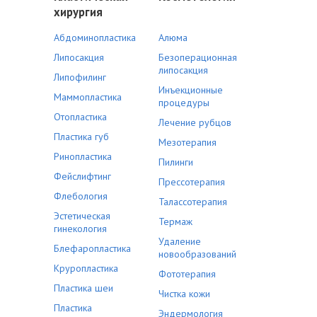
хирургия
Абдоминопластика
Алюма
Липосакция
Безоперационная
липосакция
Липофилинг
Инъекционные
Маммопластика
процедуры
Отопластика
Лечение рубцов
Пластика губ
Мезотерапия
Ринопластика
Пилинги
Фейслифтинг
Прессотерапия
Флебология
Талассотерапия
Эстетическая
Термаж
гинекология
Удаление
Блефаропластика
новообразований
Круропластика
Фототерапия
Пластика шеи
Чистка кожи
Пластика
Эндермология