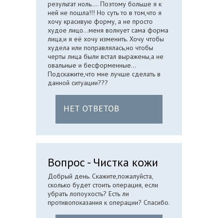
результат ноль.... Поэтому больше я к
ней не пошла!!! Но суть то в том,что я
хочу красивую форму, а не просто
худое лицо...меня волнует сама форма
лица,и я её хочу изменить. Хочу чтобы
худела или поправлялась,но чтобы
черты лица были встал выражены,а не
овальные и бесформенные...
Подскажите,что мне лучше сделать в
данной ситуации???
НЕТ ОТВЕТОВ
Вопрос - Чистка кожи
Добрый день. Скажите,пожалуйста,
сколько будет стоить операция, если
убрать лопоухость? Есть ли
противопоказания к операции? Спасибо.