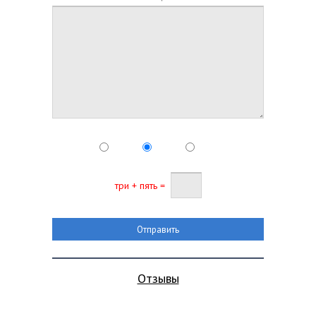
три + пять =
Отзывы