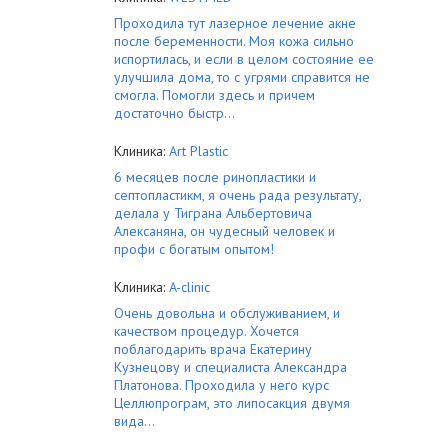
Проходила тут лазерное лечение акне
после беременности. Моя кожа сильно
испортилась, и если в целом состояние ее
улучшила дома, то с угрями справится не
смогла. Помогли здесь и причем
достаточно быстр...
Клиника:
Art Plastic
6 месяцев после ринопластики и
септопластикм, я очень рада результату,
делала у Тиграна Альбертовича
Алексаняна, он чудесный человек и
профи с богатым опытом!
Клиника:
A-clinic
Очень довольна и обслуживанием, и
качеством процедур. Хочется
поблагодарить врача Екатерину
Кузнецову и специалиста Александра
Платонова. Проходила у него курс
Целлюпрограм, это липосакция двумя
вида...