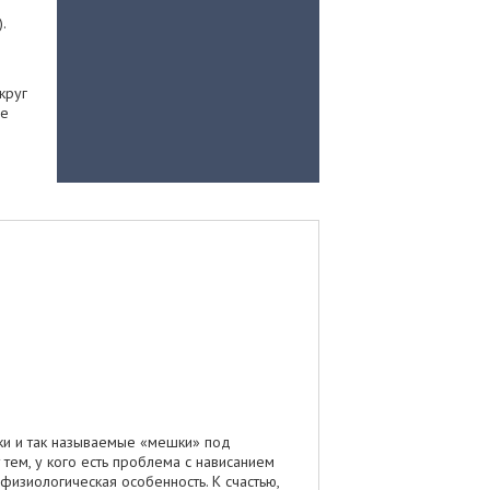
.
круг
се
дки и так называемые «мешки» под
тем, у кого есть проблема с нависанием
физиологическая особенность. К счастью,