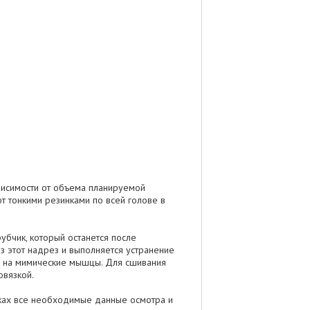
висимости от объема планируемой
т тонкими резинками по всей голове в
убчик, который останется после
з этот надрез и выполняется устранение
ия на мимические мышцы. Для сшивания
овязкой.
руках все необходимые данные осмотра и