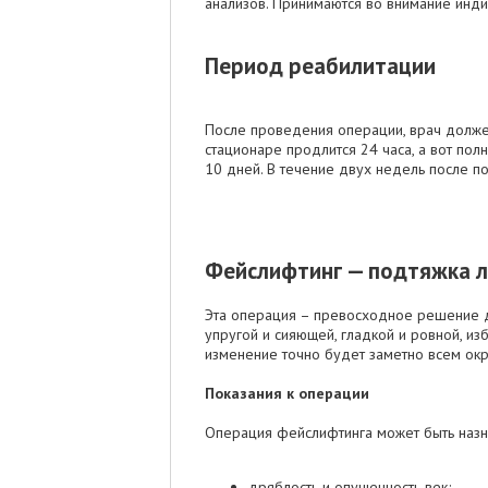
анализов. Принимаются во внимание инди
Период реабилитации
После проведения операции, врач должен
стационаре продлится 24 часа, а вот пол
10 дней. В течение двух недель после п
Фейслифтинг — подтяжка л
Эта операция – превосходное решение дл
упругой и сияющей, гладкой и ровной, из
изменение точно будет заметно всем ок
Показания к операции
Операция фейслифтинга может быть назна
дряблость и опущенность век;