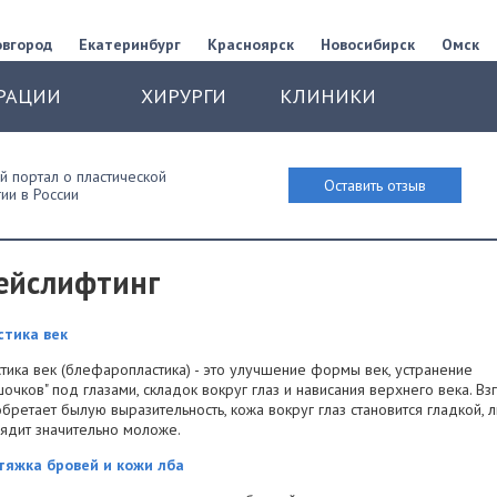
овгород
Екатеринбург
Красноярск
Новосибирск
Омск
РАЦИИ
ХИРУРГИ
КЛИНИКИ
 портал о пластической
Оставить отзыв
ии в России
ейслифтинг
стика век
тика век (блефаропластика) - это улучшение формы век, устранение
очков" под глазами, складок вокруг глаз и нависания верхнего века. Вз
бретает былую выразительность, кожа вокруг глаз становится гладкой, 
ядит значительно моложе.
тяжка бровей и кожи лба