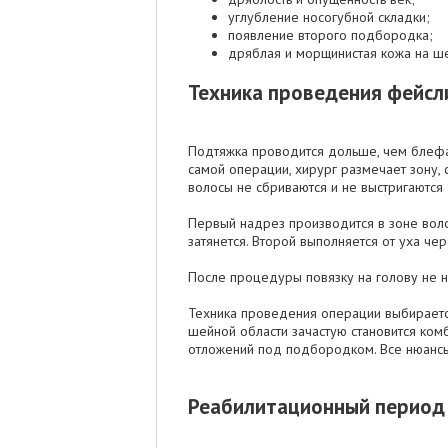
углубление носогубной складки;
появление второго подбородка;
дряблая и морщинистая кожа на ш
Техника проведения фейсл
Подтяжка проводится дольше, чем блефар
самой операции, хирург размечает зону, 
волосы не сбриваются и не выстригаются 
Первый надрез производится в зоне воло
затянется. Второй выполняется от уха че
После процедуры повязку на голову не 
Техника проведения операции выбирается
шейной области зачастую становится ком
отложений под подбородком. Все нюансы 
Реабилитационный период