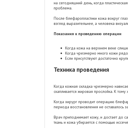
на сегодняшний день, когда пластическа
проблема.
После блефаропластики кожа вокруг глаз с
взгляд выразительнее, а человека визуа
Показания к проведению операции
Когда кожа на верхнем веке слишк
Когда чрезмерно много кожи рядо
Если присутствуют достаточно кру
Техника проведения
Когда кожная складка чрезмерно нависает
скапливается жировая прослойка. К тому
Когда хирург проводит операцию блефаро
периода восстановления не оставалось за
Врач приподнимает кожу, и достает до с
ткань и кожа убирается с помощью иссе