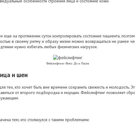
видуальные особенности строения лица и состояние кожи.
 еще на протяжении суток контролировать состояние пациента, поэто
ностью в своему ритму и образу жизни можно возвращаться не ранее че
одтяжки нужно избегать любых физических нагрузок.
Фейслифтинг. Фото: До и После
ица и шеи
я тех, кто хочет быть вне времени сохранить свежесть и молодость. Э
бавиться от второго подбородка и морщин. Фейслифтинг позволяет сброс
ружающим.
чена тем, кто столкнулся с такими проблемами: