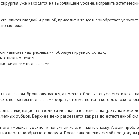
я хирургия уже находится на высочайшем уровне, исправить эстетическ
тановится гладкой и ровной, приходит в тонус и приобретает упругость,
льно моложе.
ом нависает над ресницами, образует крупную складку.
м с нижним веком.
пные «мешки» под глазами.
 над глазом, бровь опускается, а вместе с бровью опускается и кожа н
 же, с возрастом под глазами образуются мешочки, в которых тоже откл
пластики, пациенту вводится местная анестезия, а надрезы на коже д
метных рубцов. Верхнее веко разрезается как раз по естественной скла
амого «мешка», удаляет и ненужный жир, и лишнюю кожу. А если пробл
чения веретенообразного лоскута. После завершения самой процедуры 