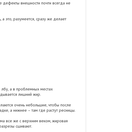
ие дефекты внешности почти всегда не
 а это, разумеется, сразу же делает
а лбу, а в проблемных местах
адывается лишний жир.
елаются очень небольшие, чтобы после
дке, а нижнее – там где растут ресницы.
ема все же с верхним веком, жировая
разрезы сшивают.