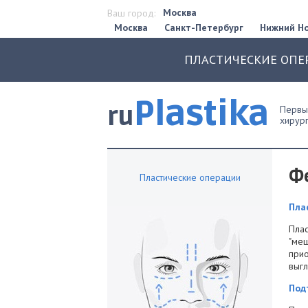
Москва
Ваш город:
Москва
Санкт-Петербург
Нижний Н
ПЛАСТИЧЕСКИЕ ОПЕ
Plastika
ru
Первый
хирург
Ф
Пластические операции
Пла
Плас
"меш
прио
выгл
Под