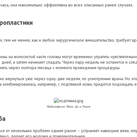
часа, она максимально эффективна во всех описанных ранее случаях.
ропластики
х, тем не менее, как и любое хирургическое вмешательство, требует 
оны на волосистой части головы могут временно утратить чувствительнос
 дней, а затем начинает спадать. Через пару недель не останется и сл
нить через полтора месяца с момента проведения процедуры.
о вернуться уже через одну-две недели, по усмотрению врача. Но это 
а комбинировалась, например, с подтяжкой кожи, придется подождать 
Фейслифтинг. Фото: До и После
ба
ся от нескольких проблем одним разом – устраняет нависшие веки, оп
лицо, делает его моложе и привлекательнее.