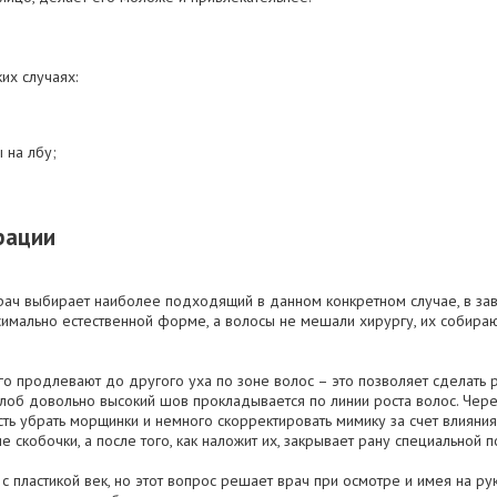
их случаях:
 на лбу;
рации
рач выбирает наиболее подходящий в данном конкретном случае, в за
ксимально естественной форме, а волосы не мешали хирургу, их собираю
го продлевают до другого уха по зоне волос – это позволяет сделать р
лоб довольно высокий шов прокладывается по линии роста волос. Чере
сть убрать морщинки и немного скорректировать мимику за счет влиян
 скобочки, а после того, как наложит их, закрывает рану специальной п
с пластикой век, но этот вопрос решает врач при осмотре и имея на 