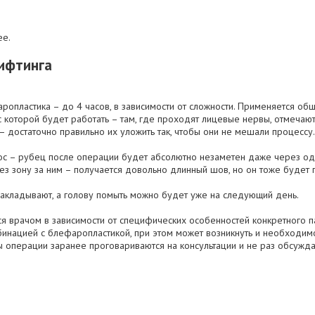
ее.
ифтинга
опластика – до 4 часов, в зависимости от сложности. Применяется общ
с которой будет работать – там, где проходят лицевые нервы, отмечаютс
– достаточно правильно их уложить так, чтобы они не мешали процессу
с – рубец после операции будет абсолютно незаметен даже через оди
рез зону за ним – получается довольно длинный шов, но он тоже будет 
накладывают, а голову помыть можно будет уже на следующий день.
 врачом в зависимости от специфических особенностей конкретного па
бинацией с блефаропластикой, при этом может возникнуть и необходим
операции заранее проговариваются на консультации и не раз обсужда