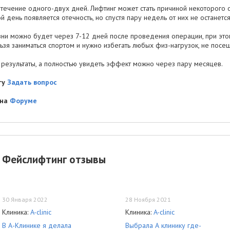
течение одного-двух дней. Лифтинг может стать причиной некоторого с
ой день появляется отечность, но спустя пару недель от них не останется
зни можно будет через 7-12 дней после проведения операции, при это
зя заниматься спортом и нужно избегать любых физ-нагрузок, не посещ
результаты, а полностью увидеть эффект можно через пару месяцев.
гу
Задать вопрос
 на
Форуме
Фейслифтинг отзывы
30 Января 2022
28 Ноября 2021
Клиника:
A-clinic
Клиника:
A-clinic
В А-Клинике я делала
Выбрала А клинику где-