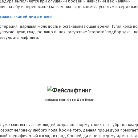
едура выполняется при опущении бровей и нависании век, наличии
ин на лбу и переносице (за счет них лицо кажется усталым и сердитым)
тяжка тканей лица и шеи
операция, дарящая молодость и останавливающая время. Тугая кожа во
 упругие щеки, гладкое лицо и шея, отсутствие "второго" подбородка - в
результаты лифтинга.
Фейслифтинг. Фото: До и После
я уже многим тысячам людей исправить форму своих глаз, убрать скла
возраст человеку любого пола. Кроме того, данная процедура помогает 
акой специфический взгляд из-под бровей, да и не каждому идет такая 