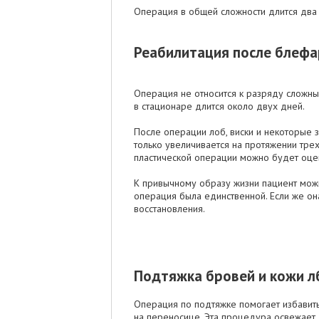
Операция в общей сложности длится два 
Реабилитация после блефа
Операция не относится к разряду сложны
в стационаре длится около двух дней.
После операции лоб, виски и некоторые з
только увеличивается на протяжении трех
пластической операции можно будет оце
К привычному образу жизни пациент можн
операция была единственной. Если же он
восстановления.
Подтяжка бровей и кожи л
Операция по подтяжке помогает избавить
на переносице. Эта процедура освежает 