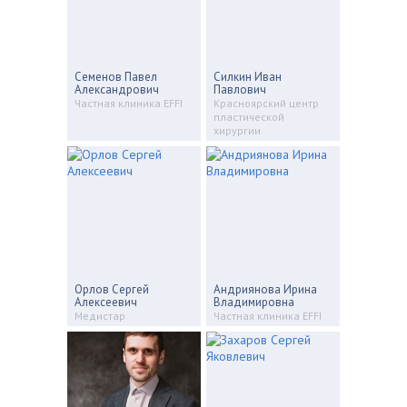
Семенов Павел
Силкин Иван
Александрович
Павлович
Частная клиника EFFI
Красноярский центр
пластической
хирургии
Орлов Сергей
Андриянова Ирина
Алексеевич
Владимировна
Медистар
Частная клиника EFFI