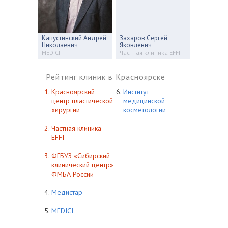
Капустинский Андрей
Захаров Сергей
Николаевич
Яковлевич
MEDICI
Частная клиника EFFI
Рейтинг клиник в Красноярске
Красноярский
Институт
центр пластической
медицинской
хирургии
косметологии
Частная клиника
EFFI
ФГБУЗ «Сибирский
клинический центр»
ФМБА России
Медистар
MEDICI