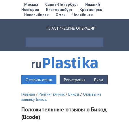
Москва
Санкт-Петербург
Нижний
Новгород
Екатеринбург
Красноярск
Новосибирск
Омск
Челябинск
ПЛАСТИЧЕСКИЕ ОПЕРАЦИИ
Plastika
ru
Оставить отзыв
Регистрация
Вход
Главная
/
Рейтинг клиник
/
Бикод
/
Отзывы на
клинику Бикод
Положительные отзывы о Бикод
(Bcode)