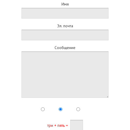
Имя
Эл. почта
Сообщение
три + пять =