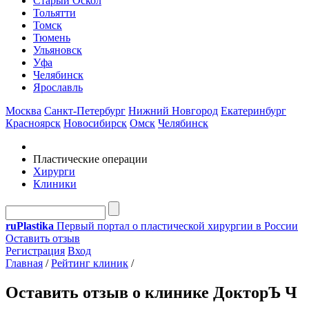
Старый Оскол
Тольятти
Томск
Тюмень
Ульяновск
Уфа
Челябинск
Ярославль
Москва
Санкт-Петербург
Нижний Новгород
Екатеринбург
Красноярск
Новосибирск
Омск
Челябинск
Пластические операции
Хирурги
Клиники
ru
Plastika
Первый портал о пластической хирургии в России
Оставить отзыв
Регистрация
Вход
Главная
/
Рейтинг клиник
/
Оставить отзыв о клинике ДокторЪ Ч