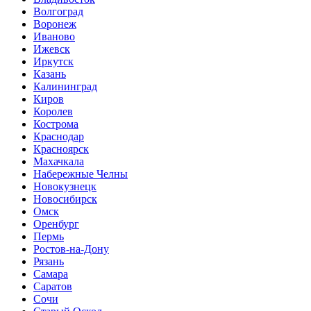
Волгоград
Воронеж
Иваново
Ижевск
Иркутск
Казань
Калининград
Киров
Королев
Кострома
Краснодар
Красноярск
Махачкала
Набережные Челны
Новокузнецк
Новосибирск
Омск
Оренбург
Пермь
Ростов-на-Дону
Рязань
Самара
Саратов
Сочи