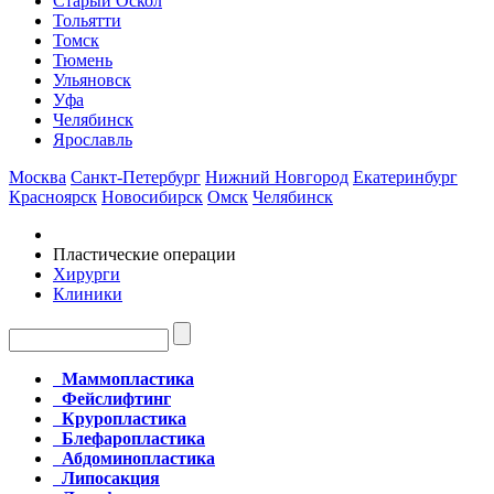
Старый Оскол
Тольятти
Томск
Тюмень
Ульяновск
Уфа
Челябинск
Ярославль
Москва
Санкт-Петербург
Нижний Новгород
Екатеринбург
Красноярск
Новосибирск
Омск
Челябинск
Пластические операции
Хирурги
Клиники
Маммопластика
Фейслифтинг
Круропластика
Блефаропластика
Абдоминопластика
Липосакция