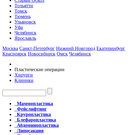
Старый Оскол
Тольятти
Томск
Тюмень
Ульяновск
Уфа
Челябинск
Ярославль
Москва
Санкт-Петербург
Нижний Новгород
Екатеринбург
Красноярск
Новосибирск
Омск
Челябинск
Пластические операции
Хирурги
Клиники
Маммопластика
Фейслифтинг
Круропластика
Блефаропластика
Абдоминопластика
Липосакция