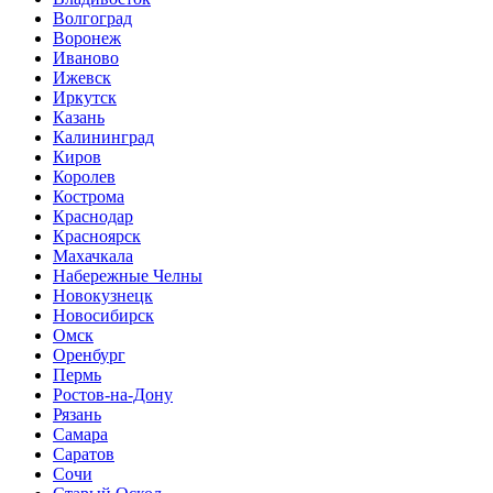
Волгоград
Воронеж
Иваново
Ижевск
Иркутск
Казань
Калининград
Киров
Королев
Кострома
Краснодар
Красноярск
Махачкала
Набережные Челны
Новокузнецк
Новосибирск
Омск
Оренбург
Пермь
Ростов-на-Дону
Рязань
Самара
Саратов
Сочи