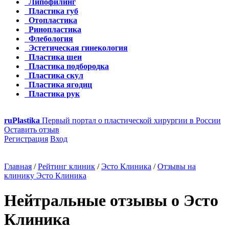
Липофилинг
Пластика губ
Отопластика
Ринопластика
Флебология
Эстетическая гинекология
Пластика шеи
Пластика подбородка
Пластика скул
Пластика ягодиц
Пластика рук
ru
Plastika
Первый портал о пластической хирургии в России
Оставить отзыв
Регистрация
Вход
Главная
/
Рейтинг клиник
/
Эсто Клиника
/
Отзывы на
клинику Эсто Клиника
Нейтральные отзывы о Эсто
Клиника