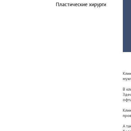
Пластические хирурги
Клин
муж
В кл
Здес
офта
Клин
пров
А та