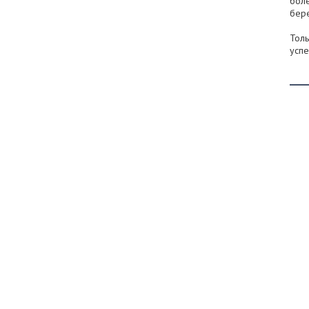
боле
бер
Толь
успе