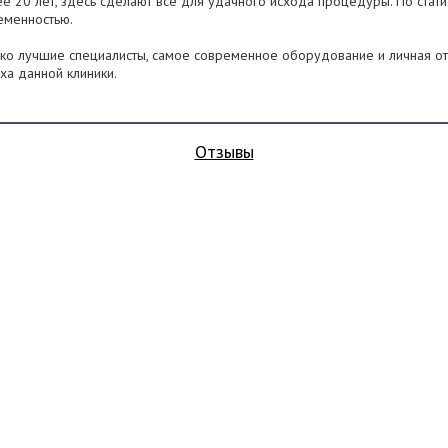
е 20 лет, здесь сделают все для удачного исхода процедуры. По стати
еменностью.
ко лучшие специалисты, самое современное оборудование и личная отв
ха данной клиники.
Отзывы