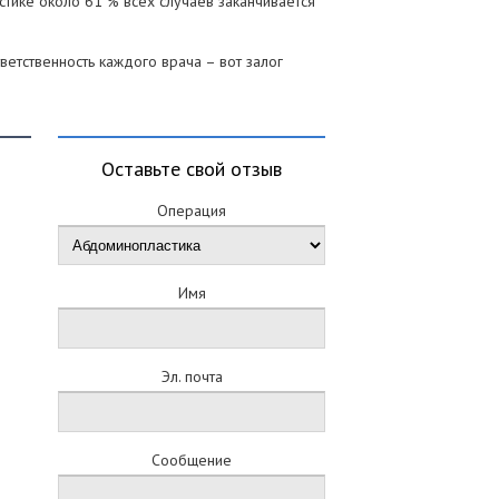
стике около 61 % всех случаев заканчивается
етственность каждого врача – вот залог
Оставьте свой отзыв
Операция
Имя
Эл. почта
Сообщение