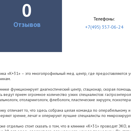
0
Телефоны:
Отзывов
+7(495) 357-06-24
ика «К+31» – это многопрофильный мед. центр, где предоставляются ус
чинам.
инике функционирует диагностический центр, стационар, скорая помощь
ь ведут прием огромное количество узких специалистов: гастроэнтероло
льмологи, отоларингологи, флебологи, пластические хирурги, психотера
ику отличает то, что здесь собрана целая команда по операбельному и
еряют зрение, лечат и оперируют лучшие специалисты по микрохирурги
кже отдельно стоит сказать о том, что в клинике «К+31» проводят ЭКО,