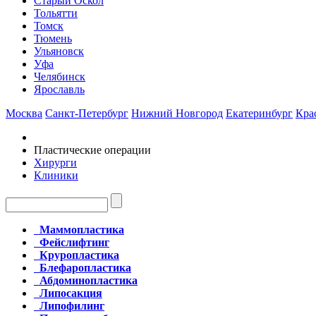
Старый Оскол
Тольятти
Томск
Тюмень
Ульяновск
Уфа
Челябинск
Ярославль
Москва
Санкт-Петербург
Нижний Новгород
Екатеринбург
Кра
Пластические операции
Хирурги
Клиники
Маммопластика
Фейслифтинг
Круропластика
Блефаропластика
Абдоминопластика
Липосакция
Липофилинг