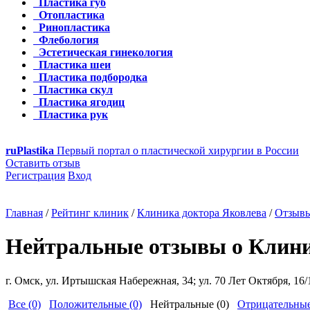
Пластика губ
Отопластика
Ринопластика
Флебология
Эстетическая гинекология
Пластика шеи
Пластика подбородка
Пластика скул
Пластика ягодиц
Пластика рук
ru
Plastika
Первый портал о пластической хирургии в России
Оставить отзыв
Регистрация
Вход
Главная
/
Рейтинг клиник
/
Клиника доктора Яковлева
/
Отзывы
Нейтральные отзывы о Клини
г. Омск, ул. Иртышская Набережная, 34; ул. 70 Лет Октября, 16/
Все (0)
Положительные (0)
Нейтральные (0)
Отрицательные