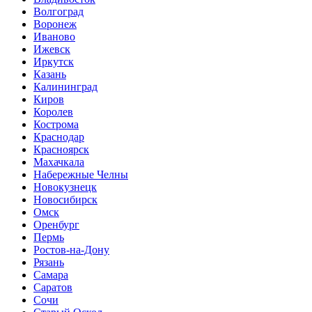
Волгоград
Воронеж
Иваново
Ижевск
Иркутск
Казань
Калининград
Киров
Королев
Кострома
Краснодар
Красноярск
Махачкала
Набережные Челны
Новокузнецк
Новосибирск
Омск
Оренбург
Пермь
Ростов-на-Дону
Рязань
Самара
Саратов
Сочи