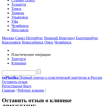
Старый Оскол
Тольятти
Томск
Тюмень
Ульяновск
Уфа
Челябинск
Ярославль
Москва
Санкт-Петербург
Нижний Новгород
Екатеринбург
Красноярск
Новосибирск
Омск
Челябинск
Пластические операции
Хирурги
Клиники
ru
Plastika
Первый портал о пластической хирургии в России
Оставить отзыв
Регистрация
Вход
Главная
/
Рейтинг клиник
/
Оставить отзыв о клинике