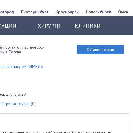
овгород
Екатеринбург
Красноярск
Новосибирск
Омск
РАЦИИ
ХИРУРГИ
КЛИНИКИ
 портал о пластической
Оставить отзыв
ии в России
 на клинику АРТИМЕДА
т, д. 8, стр 29
Отрицательные (0)
г и отношением в клинике «Артимеда». Сюда отправилась по