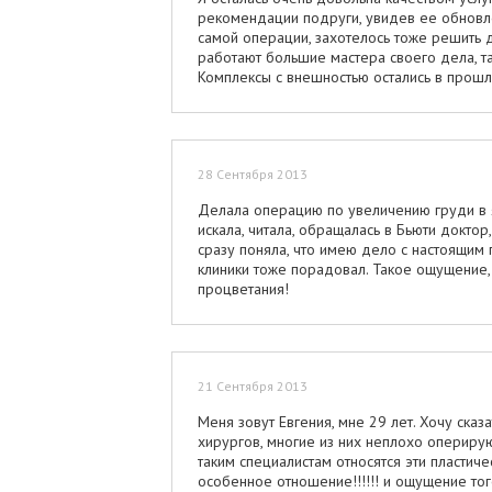
рекомендации подруги, увидев ее обновле
самой операции, захотелось тоже решить 
работают большие мастера своего дела, т
Комплексы с внешностью остались в прошло
28 Сентября 2013
Делала операцию по увеличению груди в 
искала, читала, обращалась в Бьюти докто
сразу поняла, что имею дело с настоящим
клиники тоже порадовал. Такое ощущение, 
процветания!
21 Сентября 2013
Меня зовут Евгения, мне 29 лет. Хочу ска
хирургов, многие из них неплохо оперирую
таким специалистам относятся эти пластич
особенное отношение!!!!!! и ощущение того