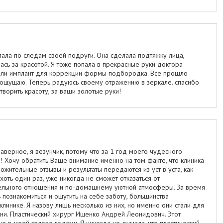
пала по следам своей подруги. Она сделала подтяжку лица,
ась за красотой. Я тоже попала в прекрасные руки доктора
или имплант для коррекции формы подбородка. Все прошло
ощущаю. Теперь радуюсь своему отражению в зеркале. спасибо
ворить красоту, за ваши золотые руки!
аверное, я везунчик, потому что за 1 год моего чудесного
Хочу обратить Ваше внимание именно на том факте, что клиника
ожительные отзывы и результаты передаются из уст в уста, как
ть один раз, уже никогда не сможет отказаться от
ельного отношения и по-домашнему уютной атмосферы. За время
познакомиться и ощутить на себе заботу, большинства
линике. Я назову лишь несколько из них, но именно они стали для
и. Пластический хирург Ищенко Андрей Леонидович. Этот
 в моей голове годами. Я никогда не думала, что пластический