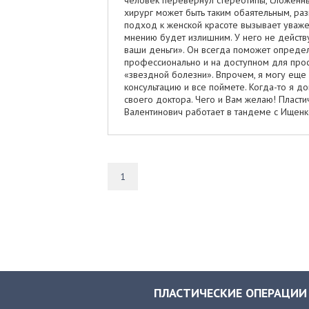
хирург может быть таким обаятельным, ра
подход к женской красоте вызывает уважени
мнению будет излишним. У него не действ
ваши деньги». Он всегда поможет определ
профессионально и на доступном для про
«звездной болезни». Впрочем, я могу еще
консультацию и все поймете. Когда-то я 
своего доктора. Чего и Вам желаю! Пласт
Валентинович работает в тандеме с Ищенко
большим удовольствием ответит на любой в
свою работу. Ему можно доверять так же,
что два блестящих хирурга нашли друг др
Татьяна Леонидовна – доктор от Бога! Пр
обаятельная женщина. Скольким людям она 
1
Анестезиолог Володин Алексей Юрьевич. С
«надежный», «как за каменной стеной». П
отрицательного опыта. С ним Вам нечего 
Евгеньевна. Обаятельная и привлекательна
годам достаточно большой опыт в косметол
рассказать. Медсестры Наталья, Лена, Ксе
никуда! Внимательные, заботливые, добро
послеоперационной реабилитации. Админис
осведомленных, чем они. На любой вопрос
ПЛАСТИЧЕСКИЕ ОПЕРАЦИИ
знакомство с клиникой и складывается пе