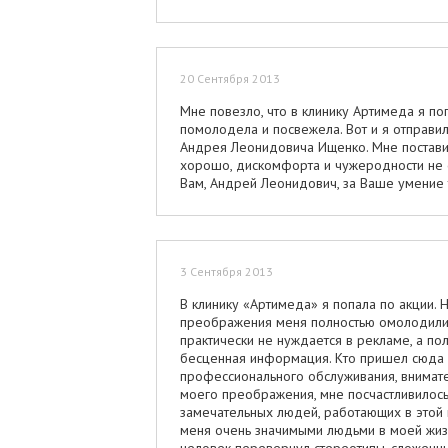
20 Сентября 2013
Мне повезло, что в клинику Артимеда я по
помолодела и посвежела. Вот и я отправил
Андрея Леонидовича Ищенко. Мне постав
хорошо, дискомфорта и чужеродности не 
Вам, Андрей Леонидович, за Ваше умение т
3 Сентября 2013
В клинику «Артимеда» я попала по акции. Н
преображения меня полностью омолодили! 
практически не нуждается в рекламе, а пол
бесценная информация. Кто пришел сюда хо
профессионального обслуживания, внимат
моего преображения, мне посчастливилось 
замечательных людей, работающих в этой к
меня очень значимыми людьми в моей жизн
человек перевернул стереотипы, сложенные