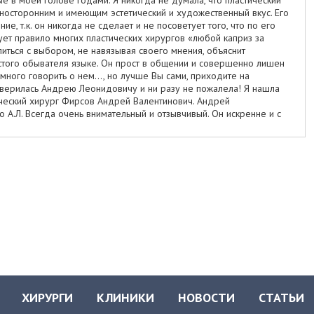
зносторонним и имеющим эстетический и художественный вкус. Его
е, т.к. он никогда не сделает и не посоветует того, что по его
ует правило многих пластических хирургов «любой каприз за
иться с выбором, не навязывая своего мнения, объяснит
стого обывателя языке. Он прост в общении и совершенно лишен
 много говорить о нем…, но лучше Вы сами, приходите на
доверилась Андрею Леонидовичу и ни разу не пожалела! Я нашла
ический хирург Фирсов Андрей Валентинович. Андрей
 А.Л. Всегда очень внимательный и отзывчивый. Он искренне и с
опрос, подскажет и расскажет, сразу видно, что он очень любит
 как и Андрею Леонидовичу, они взаимозаменяемые Замечательно,
уга! Хирург - оториноларинголог Балашова Татьяна Леонидовна.
офессионал в своем деле. Очень внимательная и невероятно
облегчила жизнь! Я горжусь и радуюсь, что оказалась в их числе.
 этим человеком у меня ассоциируются слова «добрый»,
рофессионал с 23-летним стажем, не имеющим ни одного
бояться, ему можно доверять! Косметолог Фирсова Дарья
я – это про нее! Молодой специалист, но уже имеющий к своим
огии. Она всегда в курсе всех новинок и с радостью готова о них
ния, Оля. Эти девушки как «бойцы невидимого фронта», без них
желательные. Я очень им благодарна за помощь и поддержку в
траторы Вероника и Ольга. В клинике трудно найти людей, более
 Вы получите исчерпывающий ответ. Именно с них начинается
ХИРУРГИ
КЛИНИКИ
НОВОСТИ
СТАТЬИ
рвое впечатление – комфортное и доброжелательное. Это только