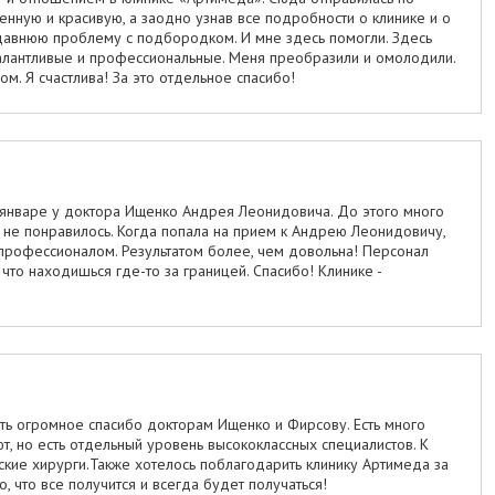
нную и красивую, а заодно узнав все подробности о клинике и о
давнюю проблему с подбородком. И мне здесь помогли. Здесь
алантливые и профессиональные. Меня преобразили и омолодили.
м. Я счастлива! За это отдельное спасибо!
январе у доктора Ищенко Андрея Леонидовича. До этого много
р, не понравилось. Когда попала на прием к Андрею Леонидовичу,
 профессионалом. Результатом более, чем довольна! Персонал
что находишься где-то за границей. Спасибо! Клинике -
зать огромное спасибо докторам Ищенко и Фирсову. Есть много
т, но есть отдельный уровень высококлассных специалистов. К
еские хирурги.Также хотелось поблагодарить клинику Артимеда за
, что все получится и всегда будет получаться!