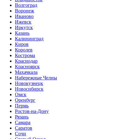
Волгоград
Воронеж
Иваново
Ижевск
Иркутск
Казань
Калининград
Киров
Королев
Кострома
Краснодар
Красноярск
Махачкала
Набережные Челны
Новокузнецк
Новосибирск
Омск
Оренбург
Пермь
Ростов-на-Дону
Рязань
Самара
Саратов
Сочи