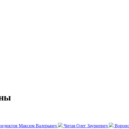
ины
недиктов Максим Валерьвич
Читая Олег Зауриевич
Вороно