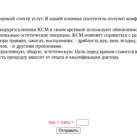
ирокий спектр услуг. В нашей клинике посетитель получит ком
хирурги клиники КСМ в своем арсенале используют обновленное
ционально-эстетические операции. КСМ поможет справиться с ра
 при травмах, ожогах, воспалениях; · дряблость рук, шеи, ягоди
нов. · и другими проблемами.
структивную, общую, эстетическую. Цель перед врачом ставится
сть процедур зависит от опыта и квалификации доктора.
три + пять =