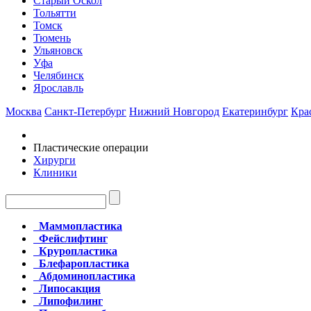
Старый Оскол
Тольятти
Томск
Тюмень
Ульяновск
Уфа
Челябинск
Ярославль
Москва
Санкт-Петербург
Нижний Новгород
Екатеринбург
Кра
Пластические операции
Хирурги
Клиники
Маммопластика
Фейслифтинг
Круропластика
Блефаропластика
Абдоминопластика
Липосакция
Липофилинг