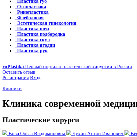
Пластика губ
Отопластика
Ринопластика
Флебология
Эстетическая гинекология
Пластика шеи
Пластика подбородка
Пластика скул
Пластика ягодиц
Пластика рук
ru
Plastika
Первый портал о пластической хирургии в России
Оставить отзыв
Регистрация
Вход
Клиники
Клиника современной медиц
Пластические хирурги
Вова Ольга Владимировна
Чухин Антон Иванович
Ве