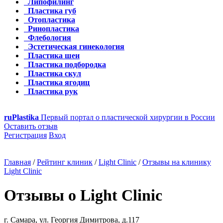
Липофилинг
Пластика губ
Отопластика
Ринопластика
Флебология
Эстетическая гинекология
Пластика шеи
Пластика подбородка
Пластика скул
Пластика ягодиц
Пластика рук
ru
Plastika
Первый портал о пластической хирургии в России
Оставить отзыв
Регистрация
Вход
Главная
/
Рейтинг клиник
/
Light Clinic
/
Отзывы на клинику
Light Clinic
Отзывы о Light Clinic
г. Самара, ул. Георгия Димитрова, д.117