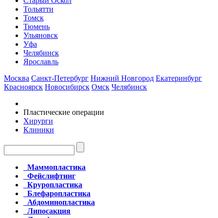
Старый Оскол
Тольятти
Томск
Тюмень
Ульяновск
Уфа
Челябинск
Ярославль
Москва
Санкт-Петербург
Нижний Новгород
Екатеринбург
Красноярск
Новосибирск
Омск
Челябинск
Пластические операции
Хирурги
Клиники
Маммопластика
Фейслифтинг
Круропластика
Блефаропластика
Абдоминопластика
Липосакция