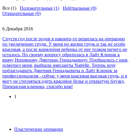
Все (1)
Положительные (1)
Нейтральные (0)
Отрицательные (0)
6 Декабря 2016
Спустя год после родов я наконец-то решилась на операцию
по увеличению груди. У меня по жизни грудь и так не особо
красивая, а после кормления ребенка от нее толком ничего не
осталось. По своему вопросу обратилась в Лайт Клиник к
врачу Неровному Дмитрию Геннадьевичу. Пообщались с ним,
осмотрел меня, выбрали импланты Natrelle. Теперь хочу
поблагодарить Дмитрия Геннадьевича и Лайт Клиник за
профессионализм - сейчас у меня красивая высокая грудь, и я
могу не стесняться одеть красивое белье и открытую блузку.
Прекрасная клиника, спасибо вам!
1
Пластические операции