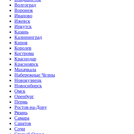
Волгоград
Воронеж
Иваново
Ижевск
Иркутск
Казань
Калининград
Киров
Королев
Кострома
Краснодар
Красноярск
Махачкала
Набережные Челны
Новокузнецк
Новосибирск
Омск
Оренбург
Пермь
Ростов-на-Дону
Рязань
Самара
Саратов
Сочи