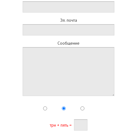
Эл. почта
Сообщение
три + пять =