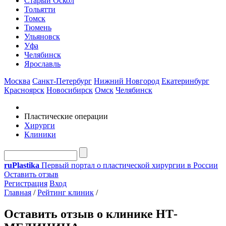
Старый Оскол
Тольятти
Томск
Тюмень
Ульяновск
Уфа
Челябинск
Ярославль
Москва
Санкт-Петербург
Нижний Новгород
Екатеринбург
Красноярск
Новосибирск
Омск
Челябинск
Пластические операции
Хирурги
Клиники
ru
Plastika
Первый портал о пластической хирургии в России
Оставить отзыв
Регистрация
Вход
Главная
/
Рейтинг клиник
/
Оставить отзыв о клинике НТ-