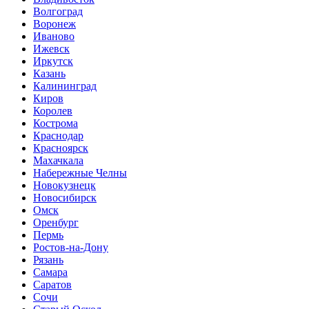
Волгоград
Воронеж
Иваново
Ижевск
Иркутск
Казань
Калининград
Киров
Королев
Кострома
Краснодар
Красноярск
Махачкала
Набережные Челны
Новокузнецк
Новосибирск
Омск
Оренбург
Пермь
Ростов-на-Дону
Рязань
Самара
Саратов
Сочи