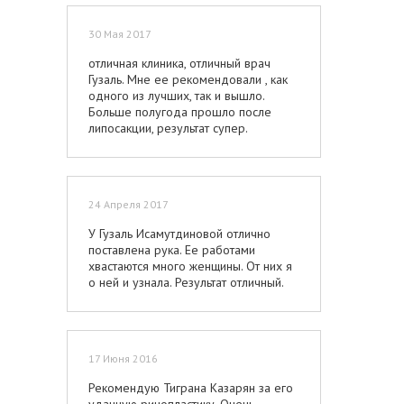
30 Мая 2017
отличная клиника, отличный врач
Гузаль. Мне ее рекомендовали , как
одного из лучших, так и вышло.
Больше полугода прошло после
липосакции, результат супер.
24 Апреля 2017
У Гузаль Исамутдиновой отлично
поставлена рука. Ее работами
хвастаются много женщины. От них я
о ней и узнала. Результат отличный.
17 Июня 2016
Рекомендую Тиграна Казарян за его