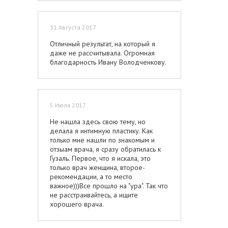
31 Августа 2017
Отличный результат, на который я
даже не рассчитывала. Огромная
благодарность Ивану Володченкову.
5 Июля 2017
Не нашла здесь свою тему, но
делала я интимную пластику. Как
только мне нашли по знакомым и
отзыам врача, я сразу обратилась к
Гузаль. Первое, что я искала, это
только врач женщина, второе-
рекомендации, а то место
важное)))Все прошло на "ура". Так что
не расстраивайтесь, а ищите
хорошего врача.