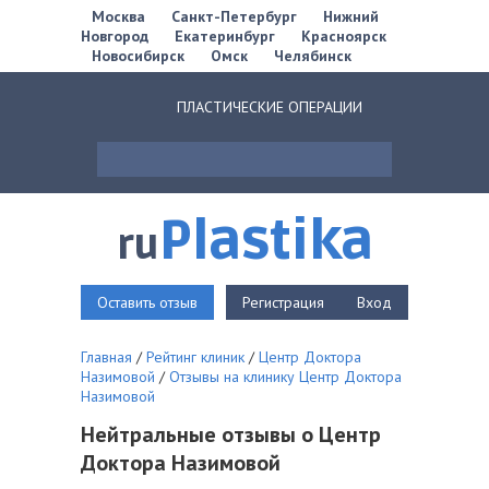
Москва
Санкт-Петербург
Нижний
Новгород
Екатеринбург
Красноярск
Новосибирск
Омск
Челябинск
ПЛАСТИЧЕСКИЕ ОПЕРАЦИИ
Plastika
ru
Оставить отзыв
Регистрация
Вход
Главная
/
Рейтинг клиник
/
Центр Доктора
Назимовой
/
Отзывы на клинику Центр Доктора
Назимовой
Нейтральные отзывы о Центр
Доктора Назимовой