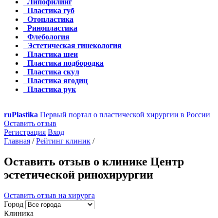
Липофилинг
Пластика губ
Отопластика
Ринопластика
Флебология
Эстетическая гинекология
Пластика шеи
Пластика подбородка
Пластика скул
Пластика ягодиц
Пластика рук
ru
Plastika
Первый портал о пластической хирургии в России
Оставить отзыв
Регистрация
Вход
Главная
/
Рейтинг клиник
/
Оставить отзыв о клинике Центр
эстетической ринохирургии
Оставить отзыв на хирурга
Город
Клиника