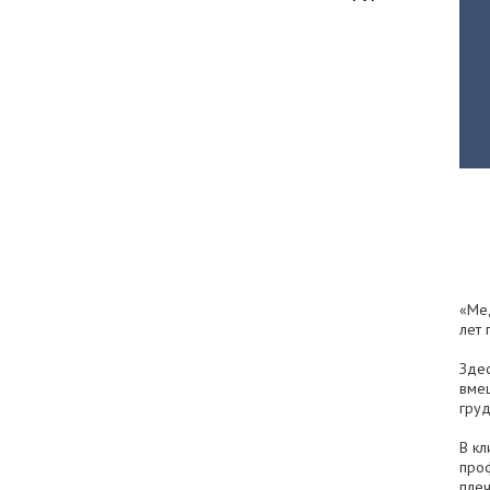
«Мед
лет 
Здес
вмеш
груд
В кл
проф
плеч