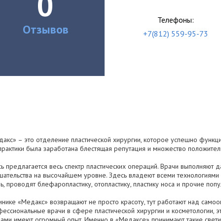
0
Телефоны:
Отзывов
+7(812) 559-95-73
акс» – это отделение пластической хирургии, которое успешно функци
практики была заработана блестящая репутация и множество положител
ь предлагается весь спектр пластических операций. Врачи выполняют
ательства на высочайшем уровне. Здесь владеют всеми технологиями
ь, проводят блефаропластику, отопластику, пластику носа и прочие по
инике «Медакс» возвращают не просто красоту, тут работают над само
ессиональные врачи в сфере пластической хирургии и косметологии, э
ами имеют огромный опыт. Именно в «Медаксе» принимают такие свети