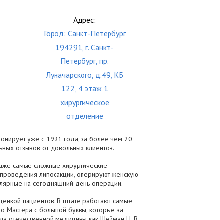
Адрес:
Город: Санкт-Петербург
194291, г. Санкт-
Петербург, пр.
Луначарского, д.49, КБ
122, 4 этаж 1
хирургическое
отделение
онирует уже с 1991 года, за более чем 20
ьных отзывов от довольных клиентов.
 даже самые сложные хирургические
 проведения липосакции, оперируют женскую
пулярные на сегодняшний день операции.
оценкой пациентов. В штате работают самые
то Мастера с большой буквы, которые за
ла отечественной медицины как Шейман Н. В.,