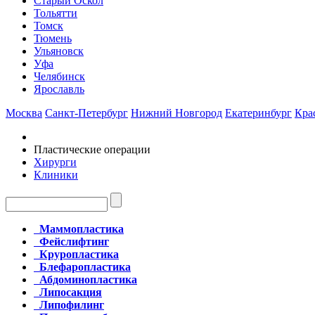
Старый Оскол
Тольятти
Томск
Тюмень
Ульяновск
Уфа
Челябинск
Ярославль
Москва
Санкт-Петербург
Нижний Новгород
Екатеринбург
Кра
Пластические операции
Хирурги
Клиники
Маммопластика
Фейслифтинг
Круропластика
Блефаропластика
Абдоминопластика
Липосакция
Липофилинг