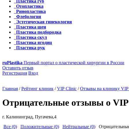
Пластика губ
Отопластика
Ринопластика
Флебология
Эстетическая гинекология
Пластика шеи
Пластика подбородка
Пластика скул
Пластика ягодиц
Пластика рук
ru
Plastika
Первый портал о пластической хирургии в России
Оставить отзыв
Регистрация
Вход
Главная
/
Рейтинг клиник
/
VIP Clinic
/
Отзывы на клинику VIP 
Отрицательные отзывы о VIP 
г. Калининград, Пугачева,4
Все (0)
Положительные (0)
Нейтральные (0)
Отрицательные 