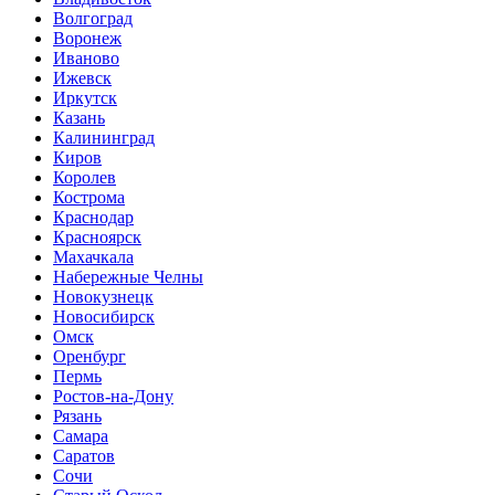
Волгоград
Воронеж
Иваново
Ижевск
Иркутск
Казань
Калининград
Киров
Королев
Кострома
Краснодар
Красноярск
Махачкала
Набережные Челны
Новокузнецк
Новосибирск
Омск
Оренбург
Пермь
Ростов-на-Дону
Рязань
Самара
Саратов
Сочи