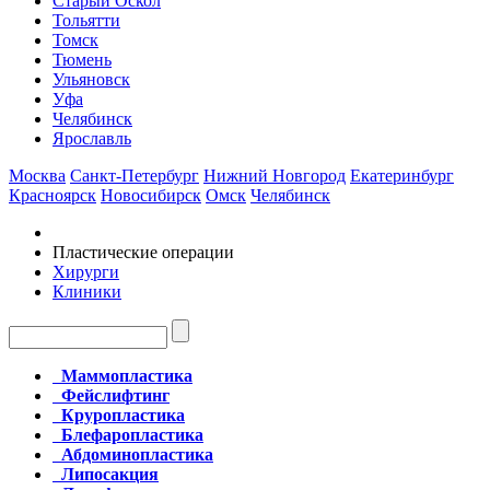
Старый Оскол
Тольятти
Томск
Тюмень
Ульяновск
Уфа
Челябинск
Ярославль
Москва
Санкт-Петербург
Нижний Новгород
Екатеринбург
Красноярск
Новосибирск
Омск
Челябинск
Пластические операции
Хирурги
Клиники
Маммопластика
Фейслифтинг
Круропластика
Блефаропластика
Абдоминопластика
Липосакция