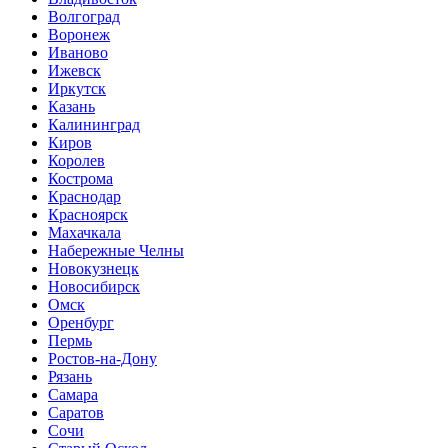
Волгоград
Воронеж
Иваново
Ижевск
Иркутск
Казань
Калининград
Киров
Королев
Кострома
Краснодар
Красноярск
Махачкала
Набережные Челны
Новокузнецк
Новосибирск
Омск
Оренбург
Пермь
Ростов-на-Дону
Рязань
Самара
Саратов
Сочи