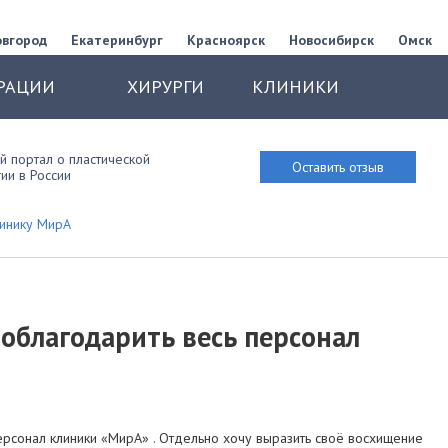
овгород
Екатеринбург
Красноярск
Новосибирск
Омск
РАЦИИ
ХИРУРГИ
КЛИНИКИ
 портал о пластической
Оставить отзыв
ии в России
линику МирА
облагодарить весь персонал
рсонал клиники «МирА» . Отдельно хочу выразить своё восхищение