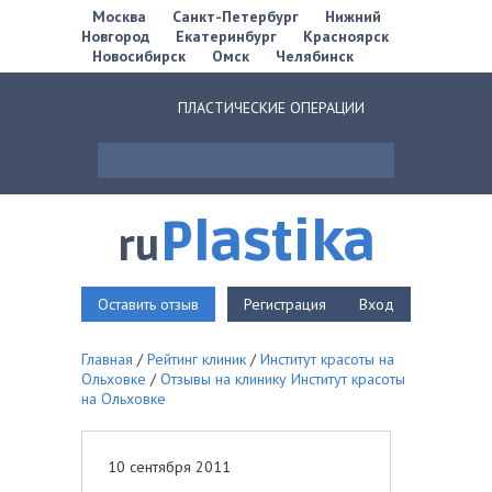
Москва
Санкт-Петербург
Нижний
Новгород
Екатеринбург
Красноярск
Новосибирск
Омск
Челябинск
ПЛАСТИЧЕСКИЕ ОПЕРАЦИИ
Plastika
ru
Оставить отзыв
Регистрация
Вход
Главная
/
Рейтинг клиник
/
Институт красоты на
Ольховке
/
Отзывы на клинику Институт красоты
на Ольховке
10 сентября 2011