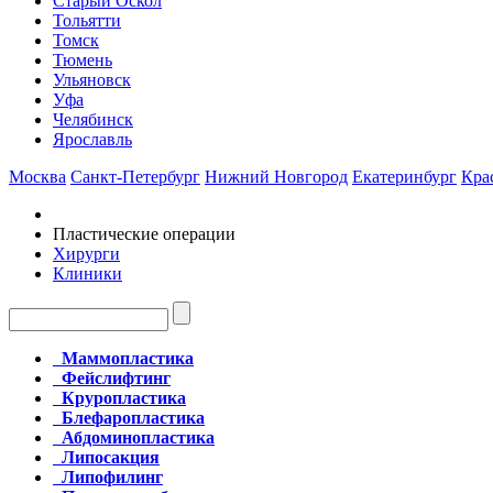
Старый Оскол
Тольятти
Томск
Тюмень
Ульяновск
Уфа
Челябинск
Ярославль
Москва
Санкт-Петербург
Нижний Новгород
Екатеринбург
Кра
Пластические операции
Хирурги
Клиники
Маммопластика
Фейслифтинг
Круропластика
Блефаропластика
Абдоминопластика
Липосакция
Липофилинг