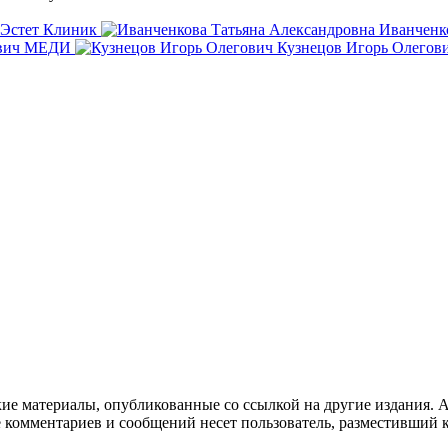
Эстет Клиник
Иванченк
вич
МЕДИ
Кузнецов Игорь Олегов
кие материалы, опубликованные со ссылкой на другие издания. А
е комментариев и сообщений несет пользователь, разместивший 