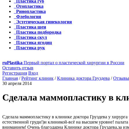
Пластика губ
Отопластика
Ринопластика
Флебология
Эстетическая гинекология
Пластика шеи
Пластика подбородка
Пластика скул
Пластика ягодиц
Пластика рук
ru
Plastika
Первый портал о пластической хирургии в России
Оставить отзыв
Регистрация
Вход
Главная
/
Рейтинг клиник
/
Клиника доктора Груздева
/
Отзывы 
30 апреля 2014
Сделала маммопластику в клин
Сделала маммопластику в клинике доктора Груздева у хирурга 
естественной груди!)и клиникой-всё на высшем уровне! палат
вниманием! Очень благодарна Клинике доктора Груздева,за из