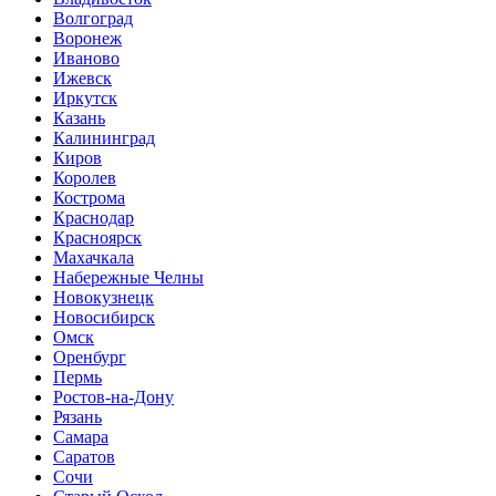
Волгоград
Воронеж
Иваново
Ижевск
Иркутск
Казань
Калининград
Киров
Королев
Кострома
Краснодар
Красноярск
Махачкала
Набережные Челны
Новокузнецк
Новосибирск
Омск
Оренбург
Пермь
Ростов-на-Дону
Рязань
Самара
Саратов
Сочи