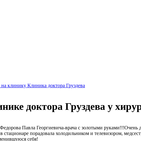
на клинику Клиника доктора Груздева
ике доктора Груздева у хирур
Федорова Павла Георгиевича-врача с золотыми руками!!!Очень д
а в стационаре порадовала холодильником и телевизором, медсе
менившуюся себя!