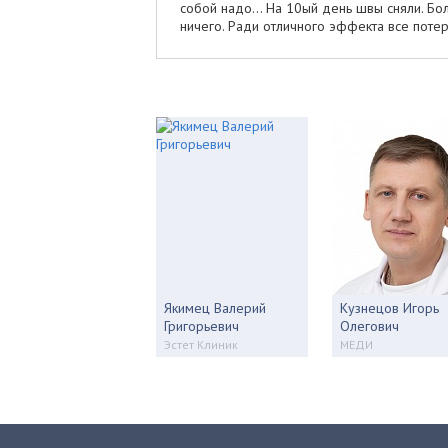
собой надо... На 10ый день швы сняли. Боль
ничего. Ради отличного эффекта все поте
Якимец Валерий
Кузнецов Игорь
Григорьевич
Олегович
Эстет Клиник
МЕДИ