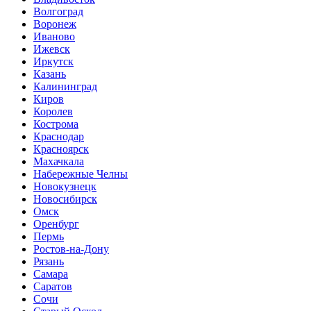
Волгоград
Воронеж
Иваново
Ижевск
Иркутск
Казань
Калининград
Киров
Королев
Кострома
Краснодар
Красноярск
Махачкала
Набережные Челны
Новокузнецк
Новосибирск
Омск
Оренбург
Пермь
Ростов-на-Дону
Рязань
Самара
Саратов
Сочи