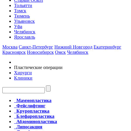
Старый Оскол
Тольятти
Томск
Тюмень
Ульяновск
Уфа
Челябинск
Ярославль
Москва
Санкт-Петербург
Нижний Новгород
Екатеринбург
Красноярск
Новосибирск
Омск
Челябинск
Пластические операции
Хирурги
Клиники
Маммопластика
Фейслифтинг
Круропластика
Блефаропластика
Абдоминопластика
Липосакция