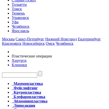
Старый Оскол
Тольятти
Томск
Тюмень
Ульяновск
Уфа
Челябинск
Ярославль
Москва
Санкт-Петербург
Нижний Новгород
Екатеринбург
Красноярск
Новосибирск
Омск
Челябинск
Пластические операции
Хирурги
Клиники
Маммопластика
Фейслифтинг
Круропластика
Блефаропластика
Абдоминопластика
Липосакция