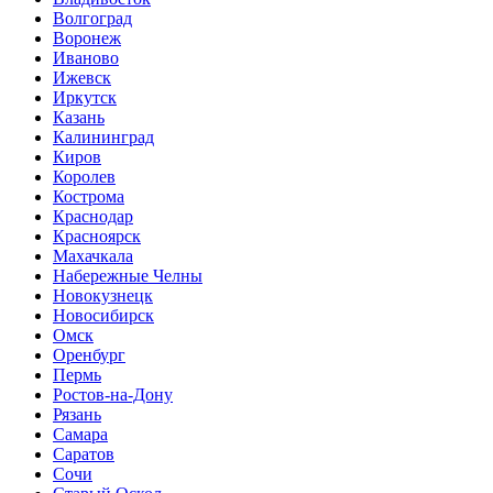
Волгоград
Воронеж
Иваново
Ижевск
Иркутск
Казань
Калининград
Киров
Королев
Кострома
Краснодар
Красноярск
Махачкала
Набережные Челны
Новокузнецк
Новосибирск
Омск
Оренбург
Пермь
Ростов-на-Дону
Рязань
Самара
Саратов
Сочи