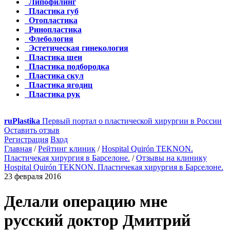
Липофилинг
Пластика губ
Отопластика
Ринопластика
Флебология
Эстетическая гинекология
Пластика шеи
Пластика подбородка
Пластика скул
Пластика ягодиц
Пластика рук
ru
Plastika
Первый портал о пластической хирургии в России
Оставить отзыв
Регистрация
Вход
Главная
/
Рейтинг клиник
/
Hospital Quirón TEKNON.
Пластичекая хирургия в Барселоне.
/
Отзывы на клинику
Hospital Quirón TEKNON. Пластичекая хирургия в Барселоне.
23 февраля 2016
Делали операцию мне
русский доктор Дмитрий