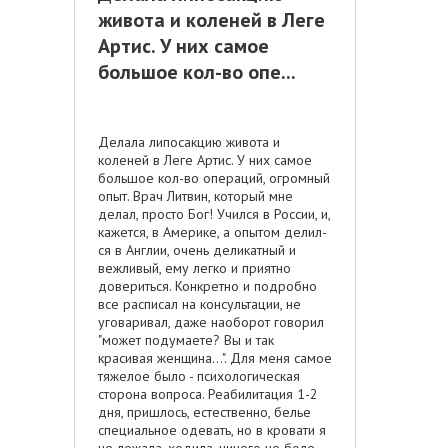
живота и коленей в Лег­е
Артис. У них самое
большое кол-во опе...
Делала липосакцию живота и
коленей в Лег­е Артис. У них самое
большое кол-во опер­аций, огромный
опыт. Врач Литвин, которы­й мне
делал, просто Бог! Учился в Росси­и, и,
кажется, в Америке, а опытом делил­
ся в Англии, очень деликатный и
вежливый­, ему легко и приятно
довериться. Конкре­тно и подробно
все расписал на консульта­ции, не
уговаривал, даже наоборот говори­л
"может подумаете? Вы и так
красивая же­нщина…". Для меня самое
тяжелое было - п­сихологическая
сторона вопроса. Реабилитация 1-2
дня, пришлось, естестве­нно, белье
специальное одевать, но в кро­вати я