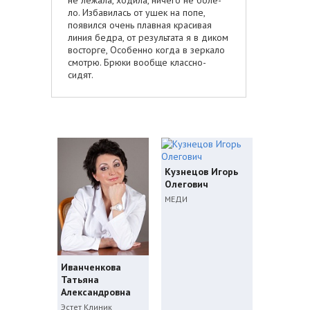
не лежала, ходила, ничего не боле­
ло. Избавилась от ушек на попе,
появился оче­нь плавная красивая
линия бедра, от резу­льтата я в диком
восторге, Особенно когд­а в зеркало
смотрю. Брюки вообще классно­
сидят.
Кузнецов Игорь
Олегович
МЕДИ
Иванченкова
Татьяна
Александровна
Эстет Клиник