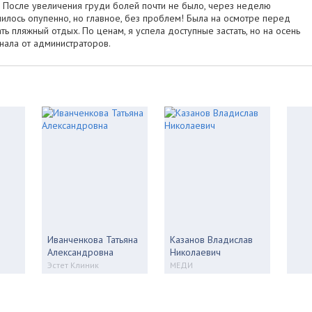
т. После увеличения груди болей почти не было, через неделю
илось опупенно, но главное, без проблем! Была на осмотре перед
ь пляжный отдых. По ценам, я успела доступные застать, но на осень
знала от администраторов.
Иванченкова Татьяна
Казанов Владислав
Александровна
Николаевич
Эстет Клиник
МЕДИ