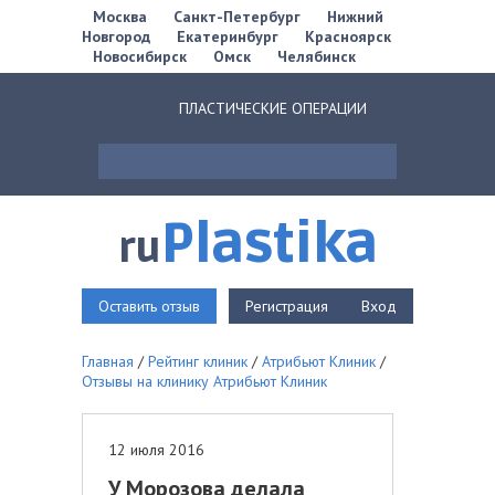
Москва
Санкт-Петербург
Нижний
Новгород
Екатеринбург
Красноярск
Новосибирск
Омск
Челябинск
ПЛАСТИЧЕСКИЕ ОПЕРАЦИИ
Plastika
ru
Оставить отзыв
Регистрация
Вход
Главная
/
Рейтинг клиник
/
Атрибьют Клиник
/
Отзывы на клинику Атрибьют Клиник
12 июля 2016
У Морозова делала