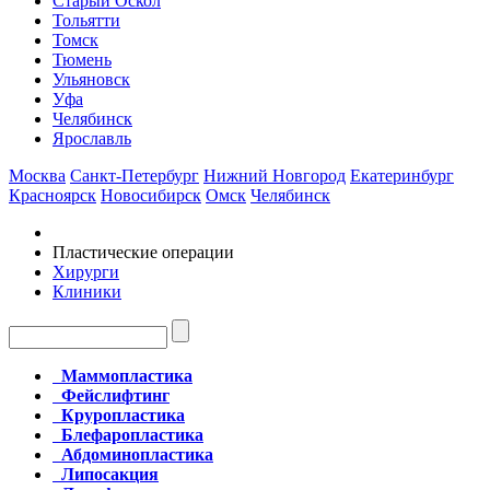
Старый Оскол
Тольятти
Томск
Тюмень
Ульяновск
Уфа
Челябинск
Ярославль
Москва
Санкт-Петербург
Нижний Новгород
Екатеринбург
Красноярск
Новосибирск
Омск
Челябинск
Пластические операции
Хирурги
Клиники
Маммопластика
Фейслифтинг
Круропластика
Блефаропластика
Абдоминопластика
Липосакция