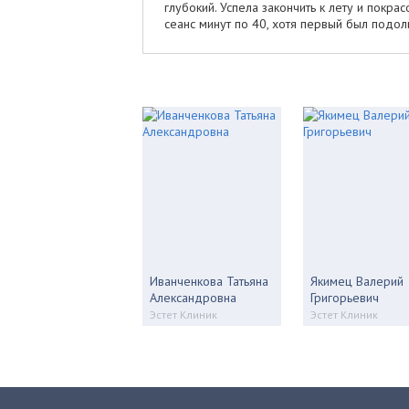
глубокий. Успела закончить к лету и покр
сеанс минут по 40, хотя первый был подол
Иванченкова Татьяна
Якимец Валерий
Александровна
Григорьевич
Эстет Клиник
Эстет Клиник