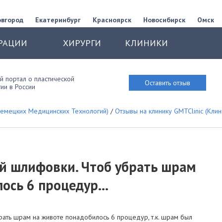
овгород
Екатеринбург
Красноярск
Новосибирск
Омск
РАЦИИ
ХИРУРГИ
КЛИНИКИ
 портал о пластической
Оставить отзыв
ии в России
 Немецких Медицинских Технологий)
/
Отзывы на клинику GMTClinic (Кл
й шлифовки. Чтоб убрать шрам
ось 6 процедур...
ать шрам на животе понадобилось 6 процедур, т.к. шрам был