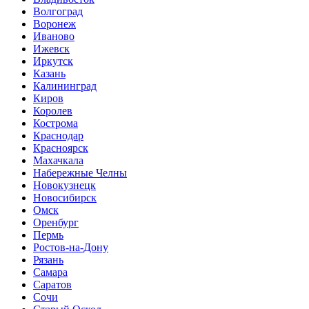
Волгоград
Воронеж
Иваново
Ижевск
Иркутск
Казань
Калининград
Киров
Королев
Кострома
Краснодар
Красноярск
Махачкала
Набережные Челны
Новокузнецк
Новосибирск
Омск
Оренбург
Пермь
Ростов-на-Дону
Рязань
Самара
Саратов
Сочи