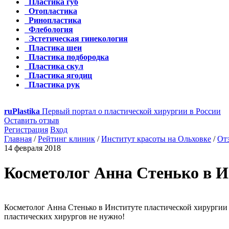
Пластика губ
Отопластика
Ринопластика
Флебология
Эстетическая гинекология
Пластика шеи
Пластика подбородка
Пластика скул
Пластика ягодиц
Пластика рук
ru
Plastika
Первый портал о пластической хирургии в России
Оставить отзыв
Регистрация
Вход
Главная
/
Рейтинг клиник
/
Институт красоты на Ольховке
/
От
14 февраля 2018
Косметолог Анна Стенько в Ин
Косметолог Анна Стенько в Институте пластической хирургии 
пластических хирургов не нужно!