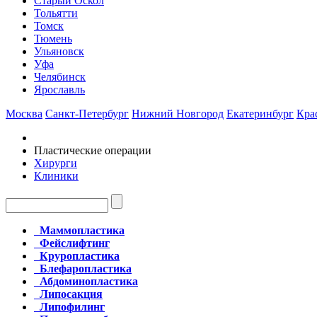
Старый Оскол
Тольятти
Томск
Тюмень
Ульяновск
Уфа
Челябинск
Ярославль
Москва
Санкт-Петербург
Нижний Новгород
Екатеринбург
Кра
Пластические операции
Хирурги
Клиники
Маммопластика
Фейслифтинг
Круропластика
Блефаропластика
Абдоминопластика
Липосакция
Липофилинг