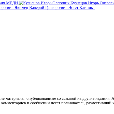
вич
МЕДИ
Кузнецов Игорь Олегов
Якимец Валерий Григорьевич
Эстет Клиник
кие материалы, опубликованные со ссылкой на другие издания. А
е комментариев и сообщений несет пользователь, разместивший 