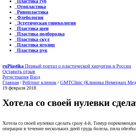
Пластика губ
Отопластика
Ринопластика
Флебология
Эстетическая гинекология
Пластика шеи
Пластика подбородка
Пластика скул
Пластика ягодиц
Пластика рук
ru
Plastika
Первый портал о пластической хирургии в России
Оставить отзыв
Регистрация
Вход
Главная
/
Рейтинг клиник
/
GMTClinic (Клиника Немецких Мед
19 февраля 2018
Хотела со своей нулевки сдела
Хотела со своей нулевки сделать сразу 4-й, Тимур порекомендов
операции в течение нескольких дней грудь болела, пила обез