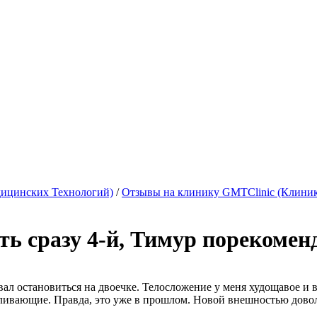
ицинских Технологий)
/
Отзывы на клинику GMTClinic (Клини
ть сразу 4-й, Тимур порекоменд
ал остановиться на двоечке. Телосложение у меня худощавое и вр
боливающие. Правда, это уже в прошлом. Новой внешностью дово