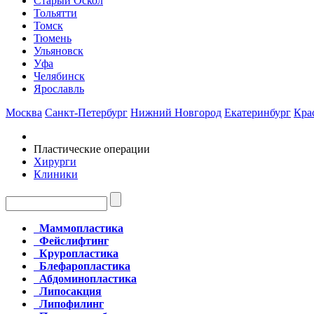
Старый Оскол
Тольятти
Томск
Тюмень
Ульяновск
Уфа
Челябинск
Ярославль
Москва
Санкт-Петербург
Нижний Новгород
Екатеринбург
Кра
Пластические операции
Хирурги
Клиники
Маммопластика
Фейслифтинг
Круропластика
Блефаропластика
Абдоминопластика
Липосакция
Липофилинг