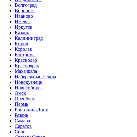
Волгоград
Воронеж
Иваново
Ижевск
Иркутск
Казань
Калининград
Киров
Королев
Кострома
Краснодар
Красноярск
Махачкала
Набережные Челны
Новокузнецк
Новосибирск
Омск
Оренбург
Пермь
Ростов-на-Дону
Рязань
Самара
Саратов
Сочи